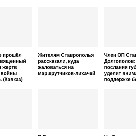
е прошёл
Жителям Ставрополья
Член ОП Ста
освященный
рассказали, куда
Долгополов:
и жертв
жаловаться на
послания гу
й войны
маршрутчиков-лихачей
уделит вним
 (Кавказ)
поддержке 