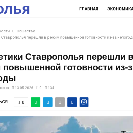
олья
ГЛАВНАЯ
ЭКОНОМИК
вости
Общество
и Ставрополья перешли в режим повышенной готовности из-за непого
етики Ставрополья перешли 
 повышенной готовности из-з
оды
лкова
13.05.2026
0
134
ЬСЯ
0