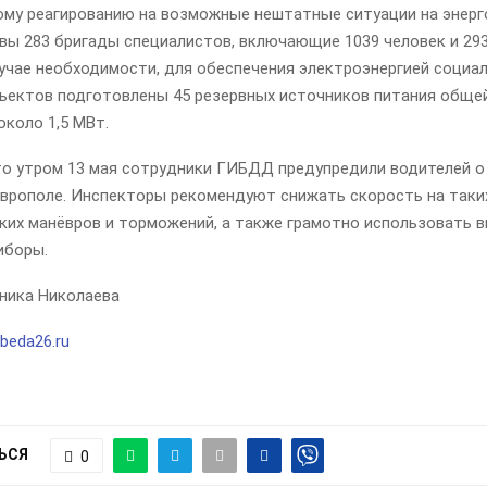
ому реагированию на возможные нештатные ситуации на энер
овы 283 бригады специалистов, включающие 1039 человек и 29
лучае необходимости, для обеспечения электроэнергией социа
ъектов подготовлены 45 резервных источников питания обще
коло 1,5 МВт.
то утром 13 мая сотрудники ГИБДД предупредили водителей о
аврополе. Инспекторы рекомендуют снижать скорость на таких
зких манёвров и торможений, а также грамотно использовать 
иборы.
ника Николаева
beda26.ru
ЬСЯ
0