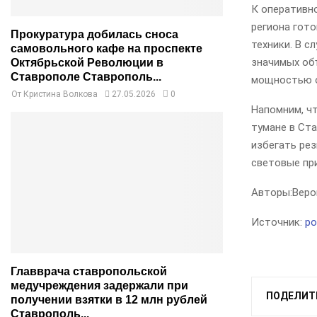
К оперативн
региона гот
Прокуратура добилась сноса
техники. В с
самовольного кафе на проспекте
значимых об
Октябрьской Революции в
Ставрополе Ставрополь...
мощностью о
От
Кристина Волкова
27.05.2026
0
Напомним, ч
тумане в Ст
избегать ре
световые пр
Авторы:
Веро
Источник:
po
Главврача ставропольской
медучреждения задержали при
ПОДЕЛИТ
получении взятки в 12 млн рублей
Ставрополь...