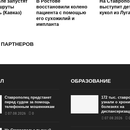
ле запустят
В Ростове
На Ставропо
шруты
восстановили колено
выступит де
 (Кавказ)
пациента с помощью
кукол из Луг
его сухожилий и
импланта
 ПАРТНЕРОВ
АЛ
ОБРАЗОВАНИЕ
Ставрополец предстанет
172 тыс. став
перед судом за помощь
узнали о хрон
телефонным мошенникам
болезнях на
диспансеризац
07.08.2026
0
07.08.2026