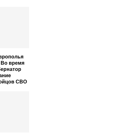
врополья
 Во время
бернатор
ание
бойцов СВО