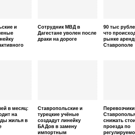
ьские и
Сотрудник МВД в
90 тыс рубле
ченые
Дагестане уволен после
что происхо
нейку
драки на дороге
рынке аренд
активного
Ставрополе
лей в месяц:
Ставропольские и
Перевозчики
одит на
турецкие учёные
Ставрополья
ды жилья в
создадут линейку
снижать сто
е
БАДов в замену
проезда по
импортным
регулируемо