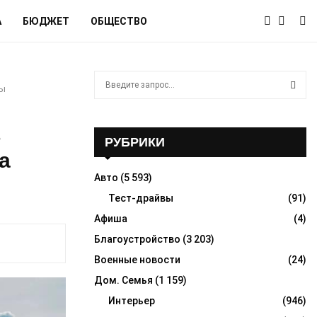
А
БЮДЖЕТ
ОБЩЕСТВО
S
ды
e
a
S
r
в
c
РУБРИКИ
E
h
а
f
A
Авто
(5 593)
o
r
Тест-драйвы
(91)
R
:
Афиша
(4)
C
Благоустройство
(3 203)
H
Военные новости
(24)
Дом. Семья
(1 159)
Интерьер
(946)