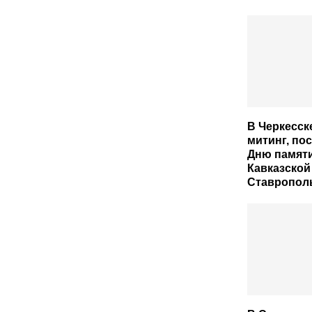
В Черкесск
митинг, п
Дню памят
Кавказско
Ставрополь