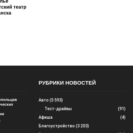
лье
тский театр
анска
РУБРИКИ НОВОСТЕЙ
ропольцев
Авто
(5 593)
ических
Тест-драйвы
(91)
ии
Афиша
(4)
0
Благоустройство
(3 203)