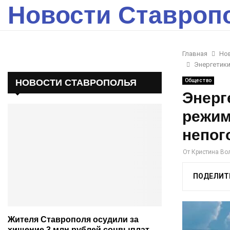
Новости Ставроп
Главная
Но
Энергетик
НОВОСТИ СТАВРОПОЛЬЯ
Общество
Энерг
режим
непог
От
Кристина Во
ПОДЕЛИТ
Жителя Ставрополя осудили за
хищение 3 млн рублей соцвыплат