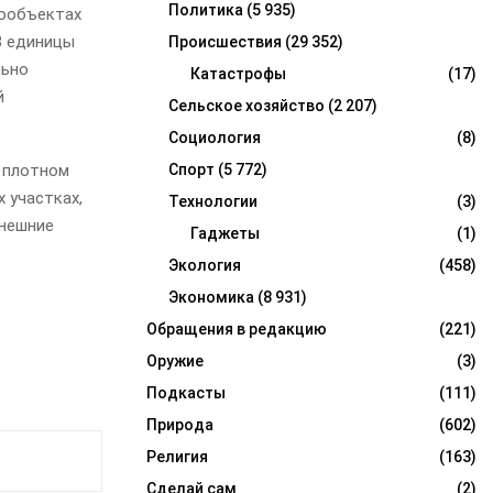
Политика
(5 935)
гообъектах
3 единицы
Происшествия
(29 352)
льно
Катастрофы
(17)
й
Сельское хозяйство
(2 207)
Социология
(8)
 плотном
Спорт
(5 772)
 участках,
Технологии
(3)
внешние
Гаджеты
(1)
Экология
(458)
Экономика
(8 931)
Обращения в редакцию
(221)
Оружие
(3)
Подкасты
(111)
Природа
(602)
Религия
(163)
Сделай сам
(2)