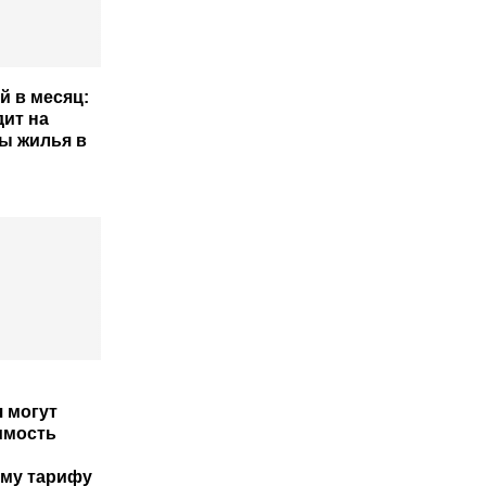
й в месяц:
дит на
ы жилья в
 могут
имость
му тарифу