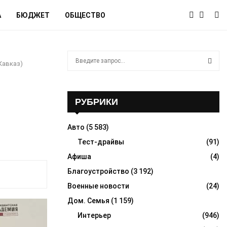
А
БЮДЖЕТ
ОБЩЕСТВО
S
Кавказ)
e
a
S
r
c
РУБРИКИ
E
h
f
A
Авто
(5 583)
o
r
Тест-драйвы
(91)
R
:
Афиша
(4)
C
Благоустройство
(3 192)
H
Военные новости
(24)
Дом. Семья
(1 159)
Интерьер
(946)