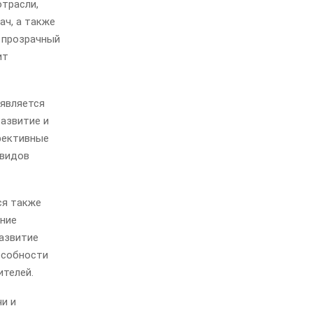
трасли,
ач, а также
 прозрачный
ит
 является
Развитие и
ффективные
 видов
ся также
ение
азвитие
особности
ителей.
и и