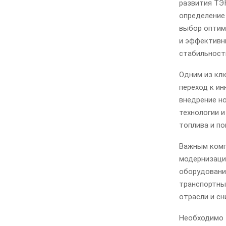
развития ТЭ
определение 
выбор оптим
и эффективн
стабильност
Одним из кл
переход к ин
внедрение но
технологии 
топлива и п
Важным комп
модернизаци
оборудовани
транспортны
отрасли и сн
Необходимо 