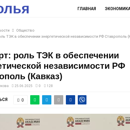
олья
ГЛАВНАЯ
ЭКОНОМИК
вости
Общество
оль ТЭК в обеспечении энергетической независимости РФ Ставрополь (
рт: роль ТЭК в обеспечении
етической независимости РФ
ополь (Кавказ)
лкова
25.06.2025
0
128
ЬСЯ
0