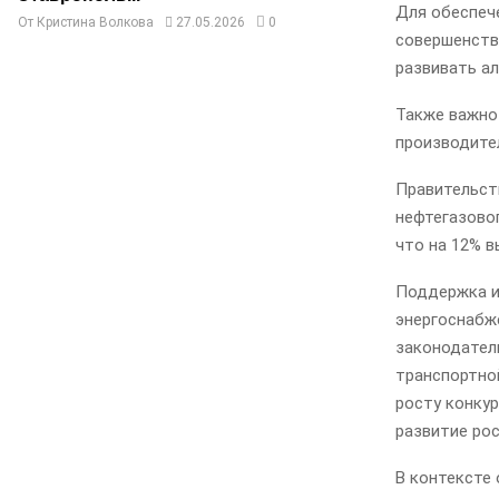
Для обеспече
От
Кристина Волкова
27.05.2026
0
совершенств
развивать а
Также важно
производите
Правительств
нефтегазово
что на 12% в
Поддержка и
энергоснабж
законодател
транспортно
росту конку
развитие рос
В контексте