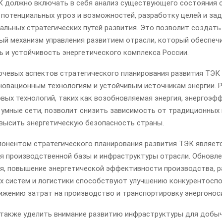
К должно включать в себя анализ существующего состояния о
потенциальных угроз и возможностей, разработку целей и зад
альных стратегических путей развития. Это позволит создать
ый механизм управления развитием отрасли, который обеспеч
ь и устойчивость энергетического комплекса России.
ючевых аспектов стратегического планирования развития ТЭК
новационным технологиям и устойчивым источникам энергии. 
вых технологий, таких как возобновляемая энергия, энергоэ
и умные сети, позволит снизить зависимость от традиционных
овысить энергетическую безопасность страны.
онентом стратегического планирования развития ТЭК являет
я производственной базы и инфраструктуры отрасли. Обновл
я, повышение энергетической эффективности производства, р
х систем и логистики способствуют улучшению конкурентосп
ижению затрат на производство и транспортировку энергонос
также уделить внимание развитию инфраструктуры для добыч