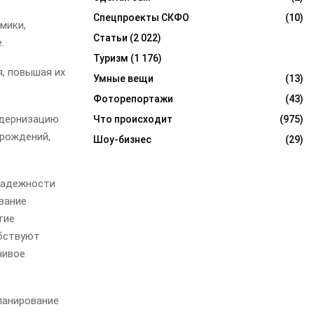
Спецпроекты СКФО
(10)
мики,
Статьи
(2 022)
е.
Туризм
(1 176)
, повышая их
Умные вещи
(13)
Фоторепортажи
(43)
модернизацию
Что происходит
(975)
орождений,
Шоу-бизнес
(29)
надежности
вание
тие
обствуют
чивое
ланирование