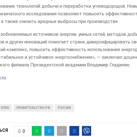
ование технологий добычи и переработки углеводородов. Но
физического исследования позволяют повысить эффективнос
, а также снизить вредные выбросы при производстве.
озобновляемых источников энергии, умных сетей, методов доб
ов и других инноваций помогает стране диверсифицировать св
кий комплекс, повысить эффективность использования энерго
стабильное и устойчивое энергоснабжение», — заключил доце
кого филиала Президентской академии Владимир Гладилин.
.ru
ОПЕК
ПРАВИТЕЛЬСТВО РФ
РОССИЯ
ЬСЯ
0