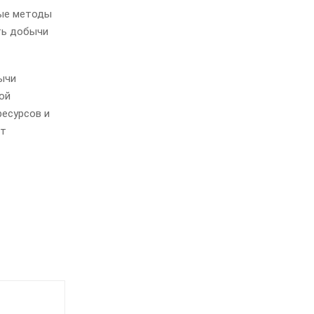
вые методы
ть добычи
ычи
ой
ресурсов и
нт