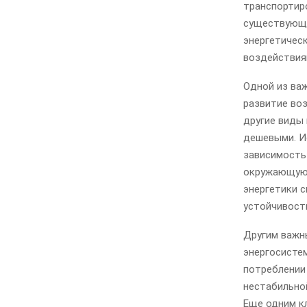
транспортир
существующи
энергетическ
воздействия
Одной из ва
развитие воз
другие виды
дешевыми. И
зависимость 
окружающую 
энергетики 
устойчивост
Другим важн
энергосистем
потреблении
нестабильно
Еще одним к