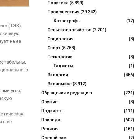
Политика
(5 899)
Происшествия
(29 342)
Катастрофы
(17)
кс (ТЭК),
Сельское хозяйство
(2 201)
 ключевую
Социология
(8)
ует на ее
Спорт
(5 758)
Технологии
(3)
естабильны,
Гаджеты
(1)
ационального
Экология
(456)
Экономика
(8 912)
ами угля,
Обращения в редакцию
(221)
ческую
Оружие
(3)
Подкасты
(111)
гетическая
Природа
(602)
и с ее
Религия
(161)
Сделай сам
(2)