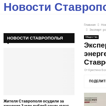
Новости Ставроп
Главная
Но
Эксперт: р
НОВОСТИ СТАВРОПОЛЬЯ
Общество
Экспе
энерг
Ставр
От
Кристина Во
ПОДЕЛИТ
Жителя Ставрополя осудили за
хищение 3 млн рублей соцвыплат