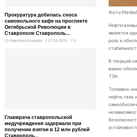
Фото:РАНХи
Прокуратура добилась сноса
самовольного кафе на проспекте
Нефтегазовы
Октябрьской Революции в
является од
Ставрополе Ставрополь...
роль в обесп
От
Кристина Волкова
27.05.2026
0
стабильност
В текущей си
важно обесп
ТЭК.
Топливно-эн
нефти, газа,
самообеспеч
независимос
Главврача ставропольской
безопасность
медучреждения задержали при
устойчивост
получении взятки в 12 млн рублей
Ставрополь...