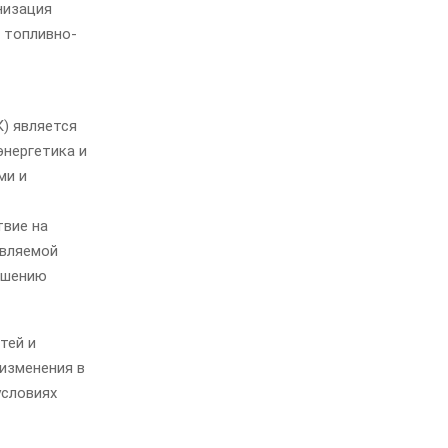
низация
 топливно-
) является
энергетика и
ми и
твие на
овляемой
ышению
тей и
 изменения в
условиях