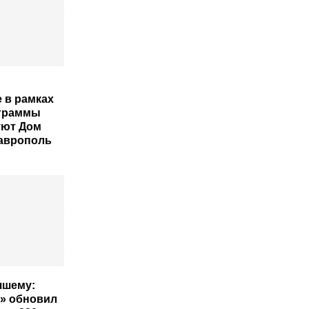
 в рамках
ограммы
уют Дом
аврополь
чшему:
» обновил