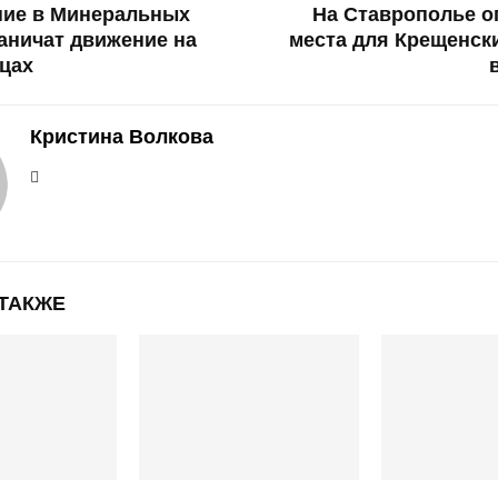
ние в Минеральных
На Ставрополье о
аничат движение на
места для Крещенск
цах
Кристина Волкова
 ТАКЖЕ