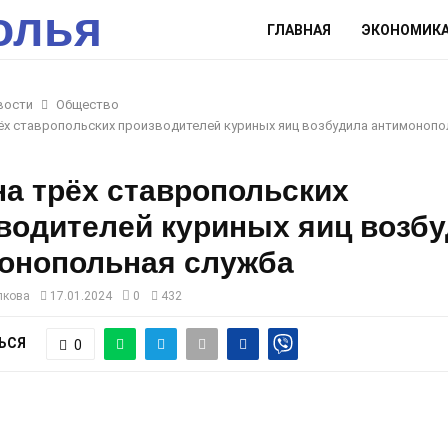
олья
ГЛАВНАЯ
ЭКОНОМИК
вости
Общество
ёх ставропольских производителей куриных яиц возбудила антимонопо
на трёх ставропольских
водителей куриных яиц возб
онопольная служба
лкова
17.01.2024
0
432
ЬСЯ
0