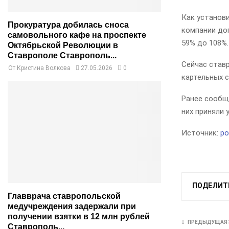
Как установи
Прокуратура добилась сноса
компании до
самовольного кафе на проспекте
59% до 108%
Октябрьской Революции в
Ставрополе Ставрополь...
Сейчас став
От
Кристина Волкова
27.05.2026
0
картельных 
Ранее сообщ
них приняли 
Источник:
po
ПОДЕЛИТ
Главврача ставропольской
медучреждения задержали при
получении взятки в 12 млн рублей
ПРЕДЫДУЩАЯ 
Ставрополь...