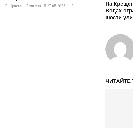
На Креще
От
Кристина Волкова
27.05.2026
0
Водах огр
шести ули
ЧИТАЙТЕ