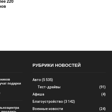
лее 220
ров
РУБРИКИ НОВОСТЕЙ
сников
Авто
(5 535)
учат подарки
Тест-драйвы
(91)
0
Афиша
(4)
Благоустройство
(3 142)
льхозцентра
Военные новости
(24)
к продлить