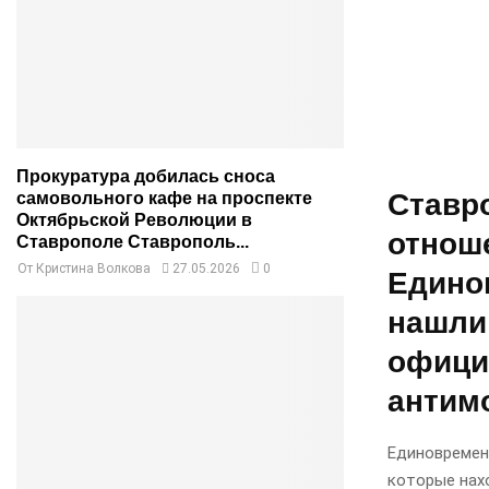
Прокуратура добилась сноса
Ставр
самовольного кафе на проспекте
Октябрьской Революции в
отнош
Ставрополе Ставрополь...
От
Кристина Волкова
27.05.2026
0
Едино
нашли
офици
антим
Единовремен
которые нахо