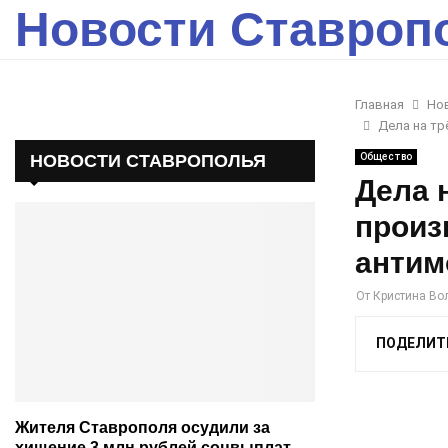
Новости Ставроп
Главная
Но
Дела на тр
НОВОСТИ СТАВРОПОЛЬЯ
Общество
Дела 
произ
антим
От
Кристина Во
ПОДЕЛИТ
Жителя Ставрополя осудили за
хищение 3 млн рублей соцвыплат