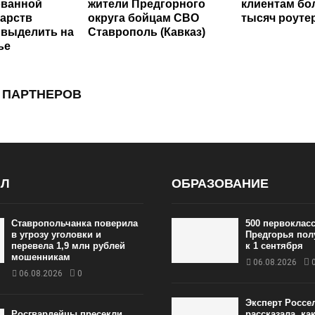
ованной
жители Предгорного
клиентам бо
карств
округа бойцам СВО
тысяч роуте
 выделить на
Ставрополь (Кавказ)
ье
 ПАРТНЕРОВ
АЛ
ОБРАЗОВАНИЕ
Ставропольчанка поверила
500 первоклас
в угрозу уголовки и
Предгорья пол
перевела 1,9 млн рублей
к 1 сентября
мошенникам
06.08.2026
06.08.2026
0
Эксперт Россе
Росгвардейцы пресекли
рассказала, ка