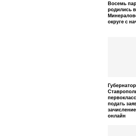
Восемь па
родились в
Минералов
округе с на
Губернатор
Ставрополь
первокласс
подать зая
зачисление
онлайн