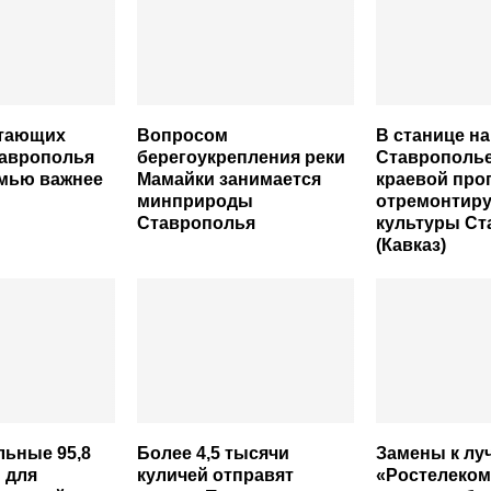
отающих
Вопросом
В станице на
таврополья
берегоукрепления реки
Ставрополье
емью важнее
Мамайки занимается
краевой пр
минприроды
отремонтир
Ставрополья
культуры Ст
(Кавказ)
ьные 95,8
Более 4,5 тысячи
Замены к лу
 для
куличей отправят
«Ростелеком