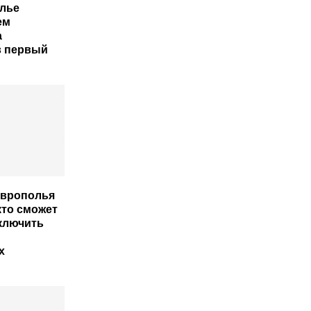
лье
ем
а
в первый
аврополья
кто сможет
ключить
х