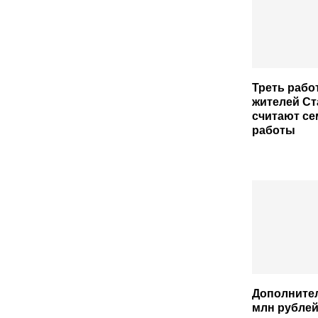
Треть раб
жителей С
считают с
работы
Дополнител
млн рублей