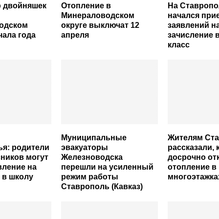
р двойняшек
Отопление в
На Ставропо
Минераловодском
начался при
одском
округе выключат 12
заявлений н
чала года
апреля
зачисление 
класс
Муниципальные
Жителям Ст
я: родители
эвакуаторы
рассказали, 
ников могут
Железноводска
досрочно от
вление на
перешли на усиленный
отопление в
 в школу
режим работы
многоэтажка
Ставрополь (Кавказ)