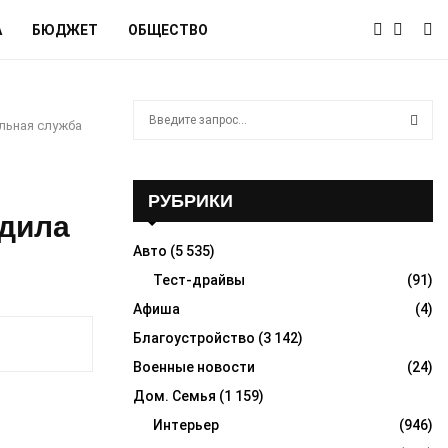
А
БЮДЖЕТ
ОБЩЕСТВО
S
льная служба
e
a
S
r
c
РУБРИКИ
E
h
удила
f
A
Авто
(5 535)
o
r
Тест-драйвы
(91)
R
:
Афиша
(4)
C
Благоустройство
(3 142)
H
Военные новости
(24)
Дом. Семья
(1 159)
Интерьер
(946)