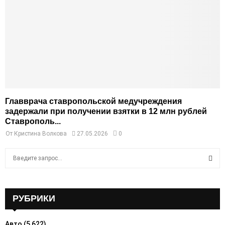
Главврача ставропольской медучреждения
задержали при получении взятки в 12 млн рублей
Ставрополь...
От
Кристина Волкова
27.05.2026
0
S
e
a
S
r
c
РУБРИКИ
E
h
f
A
Авто
(5 622)