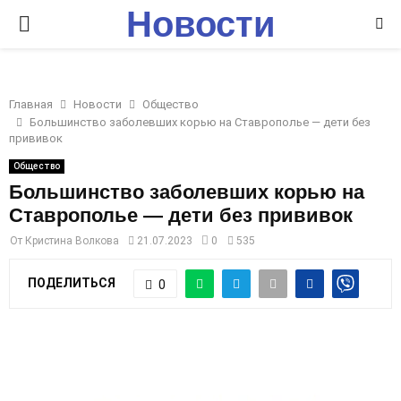
Новости
P
Ставрополья
R
Главная
Новости
Общество
I
Большинство заболевших корью на Ставрополье — дети без
прививок
M
Общество
Большинство заболевших корью на
Ставрополье — дети без прививок
A
От
Кристина Волкова
21.07.2023
0
535
R
ПОДЕЛИТЬСЯ
0
Y
M