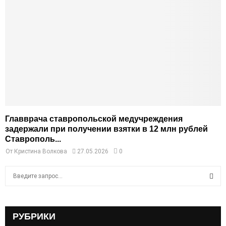
Главврача ставропольской медучреждения
задержали при получении взятки в 12 млн рублей
Ставрополь...
От
Кристина Волкова
27.05.2026
0
S
e
a
S
r
c
РУБРИКИ
E
h