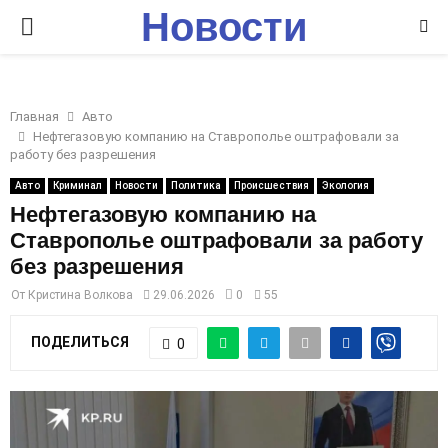
Новости
P
Ставрополья
R
Главная
Авто
I
Нефтегазовую компанию на Ставрополье оштрафовали за
работу без разрешения
M
Авто
Криминал
Новости
Политика
Происшествия
Экология
Нефтегазовую компанию на
Ставрополье оштрафовали за работу
A
без разрешения
R
От
Кристина Волкова
29.06.2026
0
55
ПОДЕЛИТЬСЯ
0
Y
M