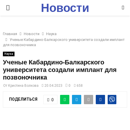
Новости
P
Ставрополья
R
Главная
Новости
Наука
I
Ученые Кабардино-Балкарского университета создали имплант
для позвоночника
M
Наука
Ученые Кабардино-Балкарского
университета создали имплант для
A
позвоночника
R
От
Кристина Волкова
20.04.2023
0
658
ПОДЕЛИТЬСЯ
0
Y
M