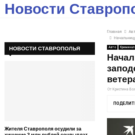
Новости Ставроп
Главная
Ав
Начальницу
НОВОСТИ СТАВРОПОЛЬЯ
Авто
Криминал
Начал
запод
ветер
От
Кристина Во
ПОДЕЛИТ
Жителя Ставрополя осудили за
хищение 3 млн рублей соцвыплат