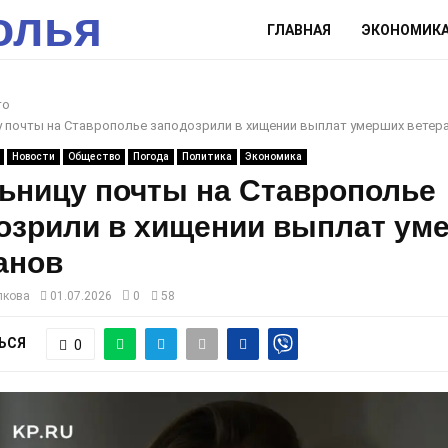
олья
ГЛАВНАЯ
ЭКОНОМИК
то
 почты на Ставрополье заподозрили в хищении выплат умерших ветер
Новости
Общество
Погода
Политика
Экономика
ьницу почты на Ставрополье
озрили в хищении выплат ум
анов
лкова
01.07.2026
0
58
ЬСЯ
0