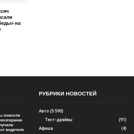
ысяч
исали
беды» на
е
РУБРИКИ НОВОСТЕЙ
Авто
(5 590)
ы помогли
Тест-драйвы
(91)
 возгорание
олучили
Афиша
(4)
 от водителя