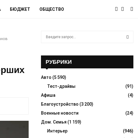
А
БЮДЖЕТ
ОБЩЕСТВО
S
анов
e
a
S
r
c
РУБРИКИ
E
h
ерших
f
A
Авто
(5 590)
o
r
Тест-драйвы
(91)
R
:
Афиша
(4)
C
Благоустройство
(3 200)
H
Военные новости
(24)
Дом. Семья
(1 159)
Интерьер
(946)