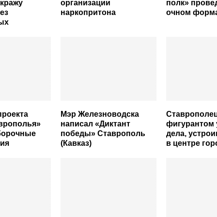
 кражу
организации
полк» прове
ез
наркопритона
очном форм
ых
проекта
Мэр Железноводска
Ставрополец
аврополья»
написал «Диктант
фигурантом 
борочные
победы» Ставрополь
дела, устрои
ния
(Кавказ)
в центре гор