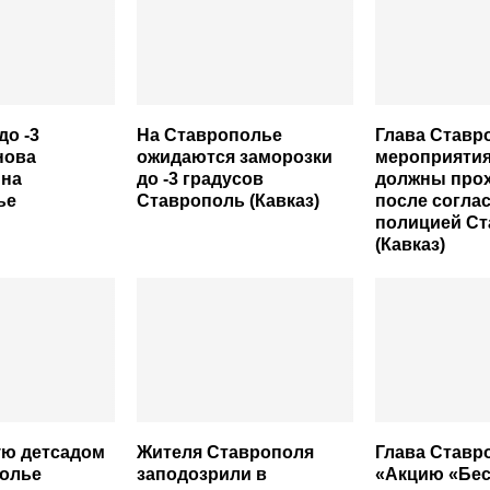
до -3
На Ставрополье
Глава Ставр
нова
ожидаются заморозки
мероприятия
 на
до -3 градусов
должны про
ье
Ставрополь (Кавказ)
после согла
полицией С
(Кавказ)
ю детсадом
Жителя Ставрополя
Глава Ставр
полье
заподозрили в
«Акцию «Бе