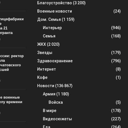
0
Благоустройство
(3 200)
Военные новости
(24)
тицефабрики
Дом. Семья
(1 159)
е
Интерьер
(946)
а 21
игранта
Семья
(168)
0
ЖКХ
(2 020)
Звезды
(179)
ссии: ректор
ила
Здравоохранение
(796)
рчатовского
Интернет
(8)
ысшей
Кофе
(1)
0
Новости
(136 867)
Армия
(1 180)
ие военные
улу времени
Войска
(5)
В мире
(178)
0
Видеосюжеты
(227)
Еда
(264)