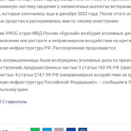
ованную систему сведения о ежемесячных выплатах ветеранам
 которые скончались еще в декабре 2023 года. После этого о
ые средства и распоряжалась ими по своему усмотрению.
ам УФСБ отдел МВД России «Курский» возбудил уголовные де
рисвоении или растрате и неправомерном воздействии на крит
ную инфраструктуру РФ. Расследование продолжается.
и злоумышленницы были возбуждены уголовные дела по приз
ступлений, предусмотренных частью 3 статьи 160 УК РФ (при
частью 4 статьи 274.1 УК РФ (неправомерное воздействие на 
ную инфраструктуру Российской Федерации)», – сообщили в 
льскому краю.
П Ставрополь