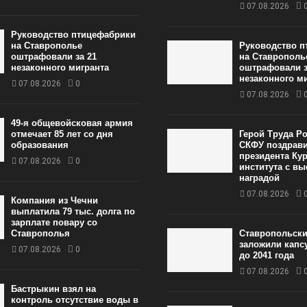
07.08.2026
Руководство птицефабрики
на Ставрополье
Руководство п
оштрафовали за 21
на Ставрополь
незаконного мигранта
оштрафовали з
незаконного м
07.08.2026
0
07.08.2026
49‑я общевойсковая армия
отмечает 85 лет со дня
Герой Труда Ро
образования
СКФУ поздрав
президента Ку
07.08.2026
0
института с в
наградой
07.08.2026
Компания из Чечни
выплатила 79 тыс. долга по
зарплате повару со
Ставрополья
Ставропольск
заложили капс
07.08.2026
0
до 2041 года
07.08.2026
Бастрыкин взял на
контроль отсутствие воды в