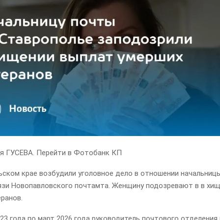
ия ГУСЕВА. Перейти в Фотобанк КП
ьском крае возбудили уголовное дело в отношении начальниц
язи Новопавловского почтамта. Женщину подозревают в в хи
ранов.
23 года по март 2026 года руководитель почтового отделения 