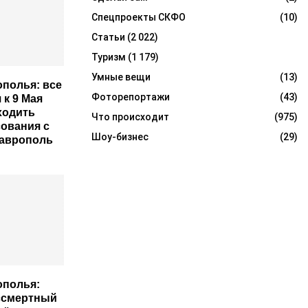
Спецпроекты СКФО
(10)
Статьи
(2 022)
Туризм
(1 179)
Умные вещи
(13)
ополья: все
Фоторепортажи
(43)
 к 9 Мая
ходить
Что происходит
(975)
сования с
Шоу-бизнес
(29)
таврополь
ополья:
ссмертный