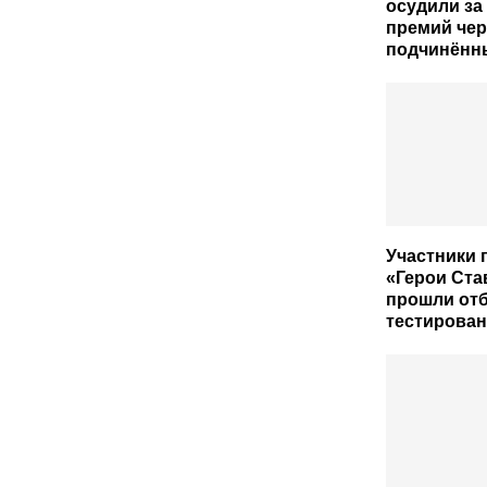
осудили за
премий чер
подчинённ
Участники 
«Герои Ст
прошли от
тестирова