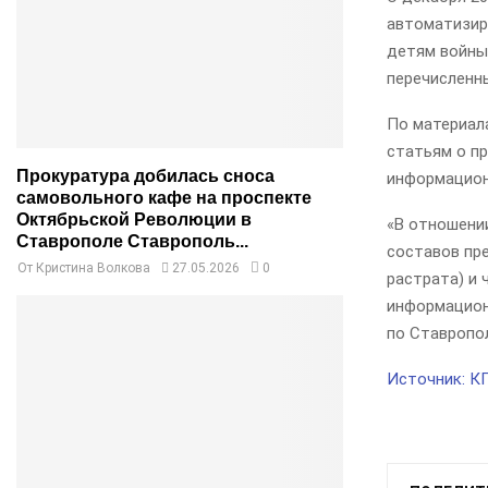
автоматизир
детям войны,
перечисленн
По материал
статьям о п
Прокуратура добилась сноса
информацион
самовольного кафе на проспекте
Октябрьской Революции в
«В отношени
Ставрополе Ставрополь...
составов пре
От
Кристина Волкова
27.05.2026
0
растрата) и 
информацион
по Ставропо
Источник: К