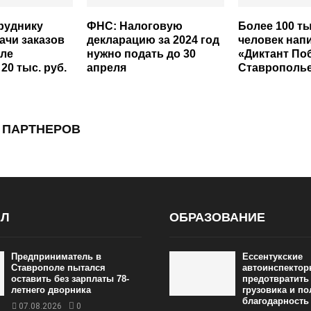
руднику
ФНС: Налоговую
Более 100 т
ачи заказов
декларацию за 2024 год
человек нап
оле
нужно подать до 30
«Диктант По
20 тыс. руб.
апреля
Ставрополь
 ПАРТНЕРОВ
АЛ
ОБРАЗОВАНИЕ
Предприниматель в
Ессентукские
Ставрополе пытался
автоинспектор
оставить без зарплаты 78-
предотвратить
летнего дворника
грузовика и п
благодарность
07.08.2026
0