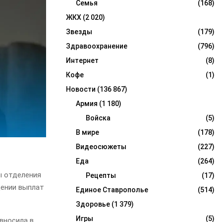
Семья
(168)
ЖКХ
(2 020)
Звезды
(179)
Здравоохранение
(796)
Интернет
(8)
Кофе
(1)
Новости
(136 867)
Армия
(1 180)
Войска
(5)
В мире
(178)
Видеосюжеты
(227)
Еда
(264)
ы отделения
Рецепты
(17)
щении выплат
Единое Ставрополье
(514)
Здоровье
(1 379)
Игры
(5)
вносила в