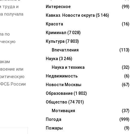
 труда и
Интересное
(99)
на получала
Кавказ. Новости округа
(5 146)
Красота
(16)
Криминал
(7 028)
ла по
Культура
(7 803)
ическую
Впечатления
(113)
Наука
(3 246)
накам
Наука и техника
(32)
своение или
Недвижимость
(6)
критическую
УФСБ России
Новости Москвы
(67)
Образование
(1 802)
Общество
(74 701)
Мотивация
(37)
Погода
(999)
Пожары
(9)