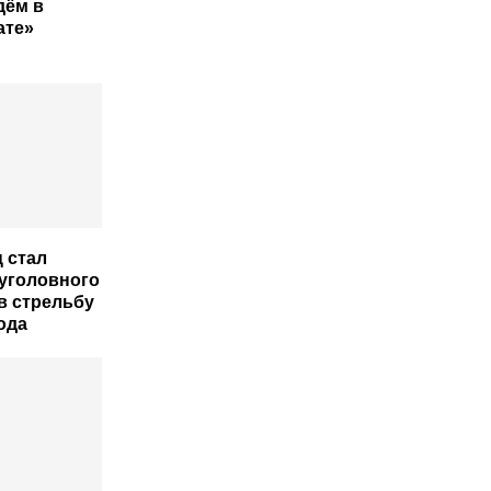
дём в
ате»
 стал
уголовного
в стрельбу
ода