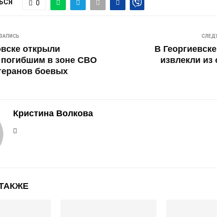
ЬСЯ
0
ЗАПИСЬ
СЛЕД
вске открыли
В Георгиевск
 погибшим в зоне СВО
извлекли из 
теранов боевых
Кристина Волкова
 ТАКЖЕ