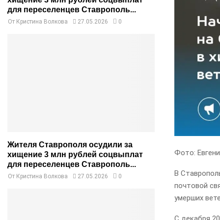
для переселенцев Ставрополь...
От
Кристина Волкова
27.05.2026
0
Жителя Ставрополя осудили за
Фото: Евген
хищение 3 млн рублей соцвыплат
для переселенцев Ставрополь...
В Ставропол
От
Кристина Волкова
27.05.2026
0
почтовой св
умерших вете
С декабря 20