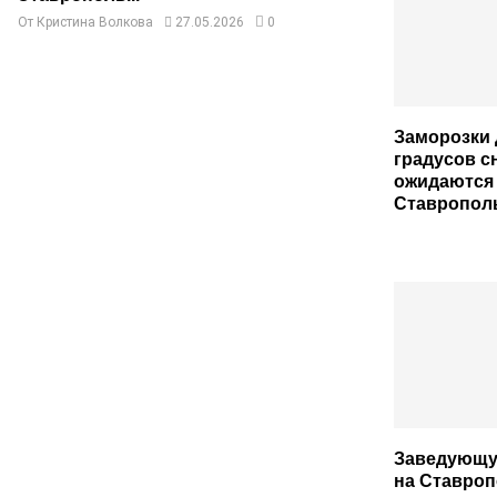
От
Кристина Волкова
27.05.2026
0
Заморозки 
градусов с
ожидаются
Ставропол
Заведующу
на Ставро