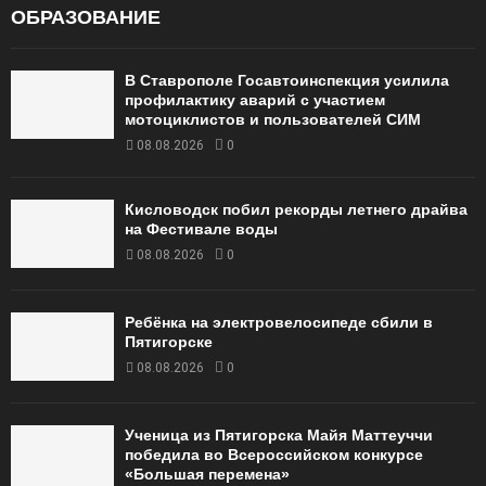
ОБРАЗОВАНИЕ
В Ставрополе Госавтоинспекция усилила
профилактику аварий с участием
мотоциклистов и пользователей СИМ
08.08.2026
0
Кисловодск побил рекорды летнего драйва
на Фестивале воды
08.08.2026
0
Ребёнка на электровелосипеде сбили в
Пятигорске
08.08.2026
0
Ученица из Пятигорска Майя Маттеуччи
победила во Всероссийском конкурсе
«Большая перемена»