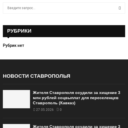
S
e
a
S
r
c
РУБРИКИ
E
h
f
A
Рубрик нет
o
r
R
:
C
НОВОСТИ СТАВРОПОЛЬЯ
H
Жителя Ставрополя осудили за хищение 3
млн рублей соцвыплат для переселенцев
Ставрополь (Кавказ)
27.05.2026
0
Жителя Ставрополя осудили за хищение 3