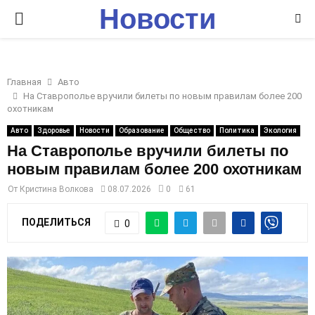
Новости
P
Ставрополья
R
Главная
Авто
I
На Ставрополье вручили билеты по новым правилам более 200
охотникам
M
Авто
Здоровье
Новости
Образование
Общество
Политика
Экология
На Ставрополье вручили билеты по
новым правилам более 200 охотникам
A
От
Кристина Волкова
08.07.2026
0
61
R
ПОДЕЛИТЬСЯ
0
Y
M