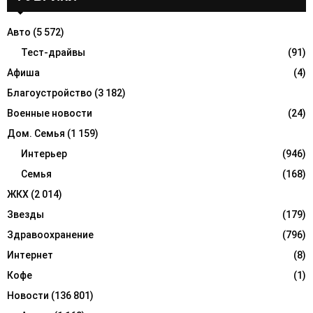
h
f
A
Авто
(5 572)
o
r
Тест-драйвы
(91)
R
:
Афиша
(4)
C
Благоустройство
(3 182)
H
Военные новости
(24)
Дом. Семья
(1 159)
Интерьер
(946)
Семья
(168)
ЖКХ
(2 014)
Звезды
(179)
Здравоохранение
(796)
Интернет
(8)
Кофе
(1)
Новости
(136 801)