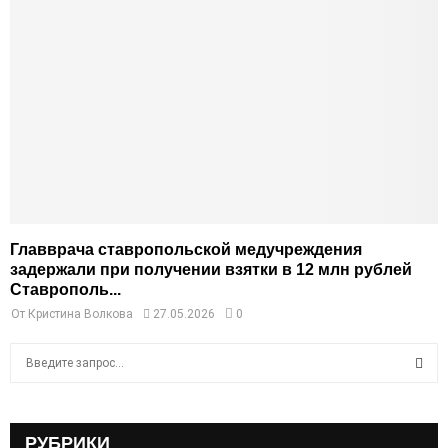
Главврача ставропольской медучреждения
задержали при получении взятки в 12 млн рублей
Ставрополь...
От
Кристина Волкова
27.05.2026
0
S
e
a
S
r
c
РУБРИКИ
E