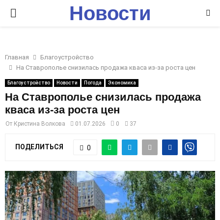
Новости
P
Ставрополья
R
Главная
Благоустройство
I
На Ставрополье снизилась продажа кваса из-за роста цен
Благоустройство
Новости
Погода
Экономика
M
На Ставрополье снизилась продажа
кваса из-за роста цен
A
От
Кристина Волкова
01.07.2026
0
37
R
ПОДЕЛИТЬСЯ
0
Y
M