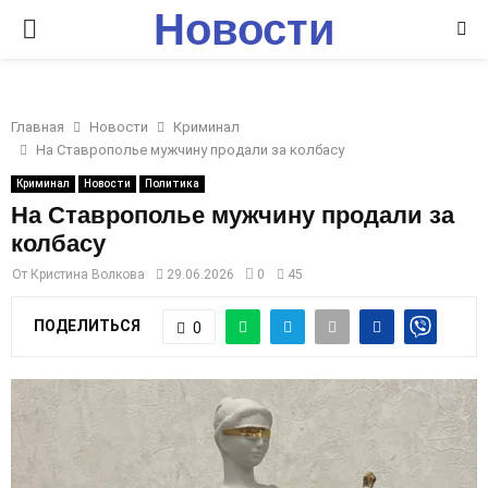
Новости
P
Ставрополья
R
Главная
Новости
Криминал
I
На Ставрополье мужчину продали за колбасу
Криминал
Новости
Политика
M
На Ставрополье мужчину продали за
колбасу
A
От
Кристина Волкова
29.06.2026
0
45
R
ПОДЕЛИТЬСЯ
0
Y
M