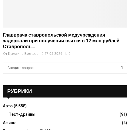
Главврача ставропольской медучреждения
задержали при получении взятки в 12 млн рублей
Ставрополь...
От
Кристина Волкова
27.05.2026
0
S
e
a
S
r
c
РУБРИКИ
E
h
f
A
Авто
(5 558)
o
r
Тест-драйвы
(91)
R
:
Афиша
(4)
C