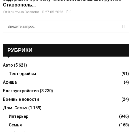
Ставрополь...
От
Кристина Волкова
27.05.2026
0
S
e
a
S
r
c
РУБРИКИ
E
h
f
A
Авто
(5 621)
o
r
Тест-драйвы
(91)
R
:
Афиша
(4)
C
Благоустройство
(3 230)
H
Военные новости
(24)
Дом. Семья
(1 159)
Интерьер
(946)
Семья
(168)