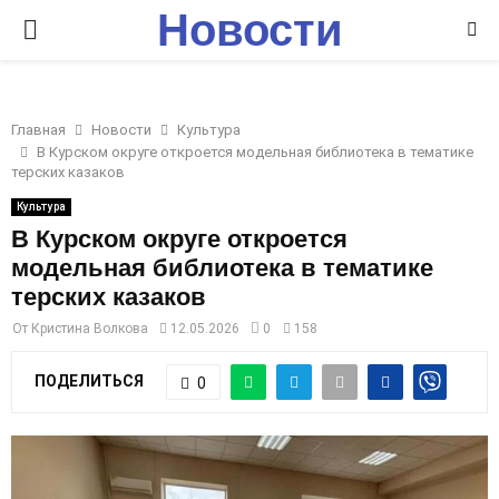
Новости
P
Ставрополья
R
Главная
Новости
Культура
I
В Курском округе откроется модельная библиотека в тематике
терских казаков
M
Культура
В Курском округе откроется
модельная библиотека в тематике
A
терских казаков
R
От
Кристина Волкова
12.05.2026
0
158
ПОДЕЛИТЬСЯ
0
Y
M