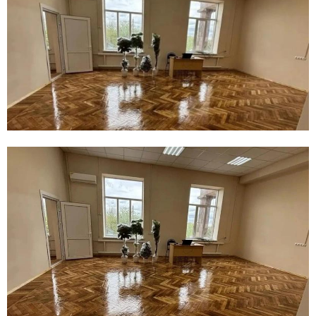
E
N
U