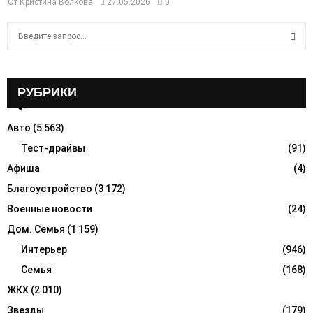
От
Кристина Волкова
27.05.2026
0
S
e
a
S
r
c
РУБРИКИ
E
h
f
A
Авто
(5 563)
o
r
Тест-драйвы
(91)
R
:
Афиша
(4)
C
Благоустройство
(3 172)
H
Военные новости
(24)
Дом. Семья
(1 159)
Интерьер
(946)
Семья
(168)
ЖКХ
(2 010)
Звезды
(179)