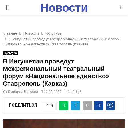
Новости
P
Ставрополья
R
Главная
Новости
Культура
I
В Ингушетии проведут Межрегиональный театральный форум
«Национальное единство» Ставрополь (Кавказ)
M
Культура
В Ингушетии проведут
Межрегиональный театральный
A
форум «Национальное единство»
Ставрополь (Кавказ)
R
От
Кристина Волкова
10.05.2026
0
148
Y
ПОДЕЛИТЬСЯ
0
M