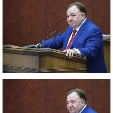
E
N
U