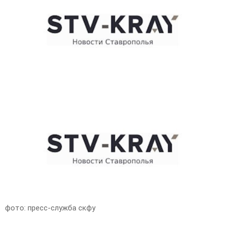
E
N
U
фото: пресс-служба скфу