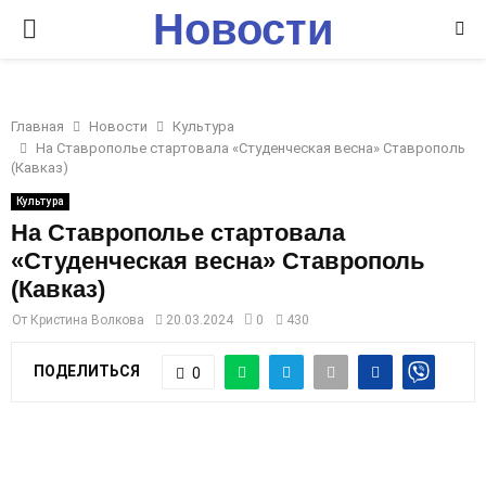
Новости
P
Ставрополья
R
Главная
Новости
Культура
I
На Ставрополье стартовала «Студенческая весна» Ставрополь
(Кавказ)
M
Культура
На Ставрополье стартовала
«Студенческая весна» Ставрополь
A
(Кавказ)
R
От
Кристина Волкова
20.03.2024
0
430
ПОДЕЛИТЬСЯ
0
Y
M