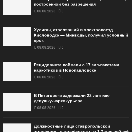
построенной без разрешения
08.08.2026
0
Хулиган, стрелявший в электропоезд
Кисловодск — Минводы, получил условный
срок
08.08.2026
0
Рецидивиста поймали с 17 зип-пакетами
наркотиков в Новопавловске
08.08.2026
0
В Пятигорске задержали 22-летнюю
девушку-наркокурьера
08.08.2026
0
Должностные лица ставропольской
агрофирмы оштрафованы на 1,2 млн рублей