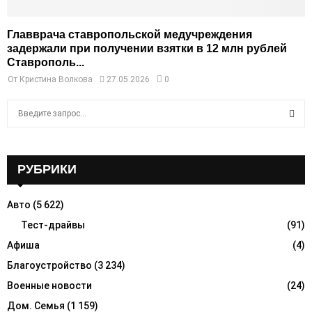
Главврача ставропольской медучреждения
задержали при получении взятки в 12 млн рублей
Ставрополь...
От
Кристина Волкова
27.05.2026
0
S
e
a
S
r
c
РУБРИКИ
E
h
f
A
Авто
(5 622)
o
r
Тест-драйвы
(91)
R
:
Афиша
(4)
C
Благоустройство
(3 234)
H
Военные новости
(24)
Дом. Семья
(1 159)