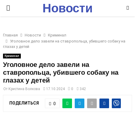
Новости
P
Ставрополья
R
Главная
Новости
Криминал
I
Уголовное дело завели на ставропольца, убившего собаку на
глазах у детей
M
Криминал
Уголовное дело завели на
ставропольца, убившего собаку на
A
глазах у детей
R
От
Кристина Волкова
17.10.2024
0
342
ПОДЕЛИТЬСЯ
0
Y
M