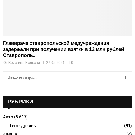
Главврача ставропольской медучреждения
задержали при получении взятки в 12 млн рублей
Ставрополь...
От
Кристина Волкова
27.05.2026
0
S
e
a
S
r
c
РУБРИКИ
E
h
f
A
Авто
(5 617)
o
r
Тест-драйвы
(91)
R
:
Афиша
(4)