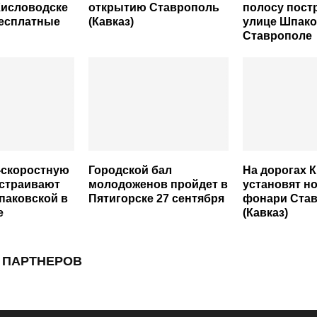
Кисловодске
открытию Ставрополь
полосу пост
бесплатные
(Кавказ)
улице Шпако
Ставрополе
-скоростную
Городской бал
На дорогах 
устраивают
молодоженов пройдет в
установят н
паковской в
Пятигорске 27 сентября
фонари Ста
е
(Кавказ)
 ПАРТНЕРОВ