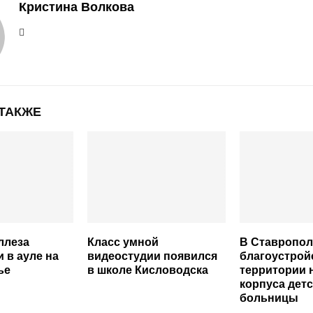
Кристина Волкова
 ТАКЖЕ
ллеза
Класс умной
В Ставропол
 в ауле на
видеостудии появился
благоустрой
ье
в школе Кисловодска
территории 
корпуса дет
больницы