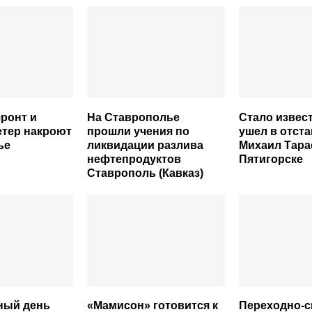
ронт и
На Ставрополье
Стало извес
етер накроют
прошли учения по
ушел в отста
ье
ликвидации разлива
Михаил Тара
нефтепродуктов
Пятигорске
Ставрополь (Кавказ)
ный день
«Мамисон» готовится к
Переходно-