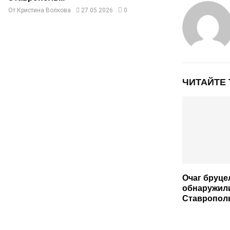
От
Кристина Волкова
27.05.2026
0
ЧИТАЙТЕ
Очаг бруце
обнаружили
Ставропол