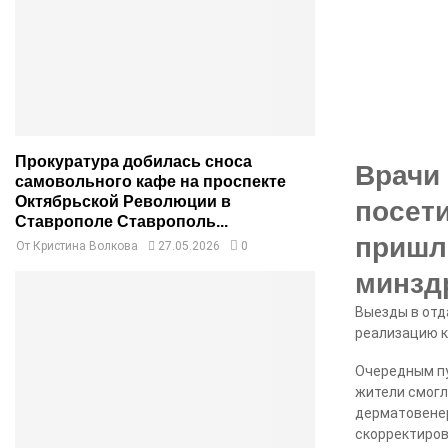
Прокуратура добилась сноса
Врачи
самовольного кафе на проспекте
Октябрьской Революции в
посет
Ставрополе Ставрополь...
пришл
От
Кристина Волкова
27.05.2026
0
минзд
Выезды в отд
реализацию к
Очередным пу
жители смогли
дерматовенер
скорректиров