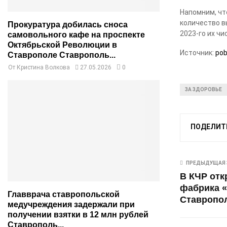
Напомним, чт
количество в
Прокуратура добилась сноса
2023-го их чи
самовольного кафе на проспекте
Октябрьской Революции в
Источник:
pob
Ставрополе Ставрополь...
От
Кристина Волкова
27.05.2026
0
ЗА ЗДОРОВЬЕ
ПОДЕЛИТ
ПРЕДЫДУЩАЯ 
В КЧР от
фабрика 
Главврача ставропольской
Ставропол
медучреждения задержали при
получении взятки в 12 млн рублей
Ставрополь...