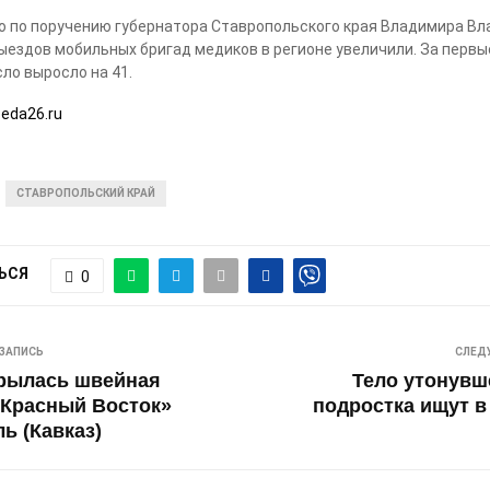
о по поручению губернатора Ставропольского края Владимира В
ыездов мобильных бригад медиков в регионе увеличили. За первы
сло выросло на 41.
eda26.ru
СТАВРОПОЛЬСКИЙ КРАЙ
ЬСЯ
0
ЗАПИСЬ
СЛЕД
крылась швейная
Тело утонувш
«Красный Восток»
подростка ищут в
ь (Кавказ)