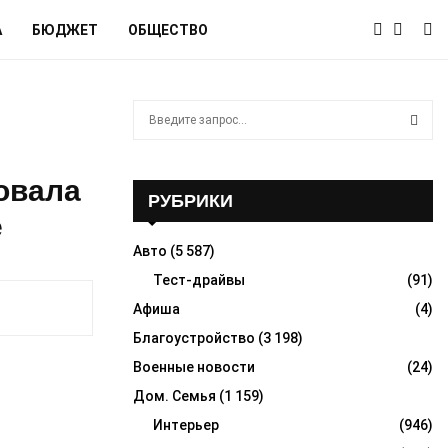
А
БЮДЖЕТ
ОБЩЕСТВО
S
e
a
S
r
овала
c
РУБРИКИ
E
h
е
f
A
Авто
(5 587)
o
r
Тест-драйвы
(91)
R
:
Афиша
(4)
C
Благоустройство
(3 198)
H
Военные новости
(24)
Дом. Семья
(1 159)
Интерьер
(946)