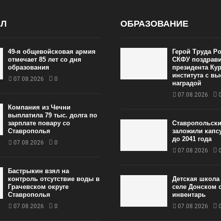
АЛ
ОБРАЗОВАНИЕ
49‑я общевойсковая армия
Герой Труда Ро
отмечает 85 лет со дня
СКФУ поздрав
образования
президента Ку
института с в
07.08.2026
0
наградой
07.08.2026
Компания из Чечни
выплатила 79 тыс. долга по
зарплате повару со
Ставропольск
Ставрополья
заложили капс
до 2041 года
07.08.2026
0
07.08.2026
Бастрыкин взял на
контроль отсутствие воды в
Детская школа 
Грачевском округе
селе Донском 
Ставрополья
инвентарь
07.08.2026
0
07.08.2026