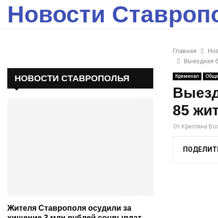
Новости Ставроп
Главная
Но
Выездная б
НОВОСТИ СТАВРОПОЛЬЯ
Криминал
Обще
Выезд
85 жи
От
Кристина Во
ПОДЕЛИТ
Жителя Ставрополя осудили за
хищение 3 млн рублей соцвыплат