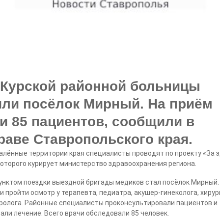
 Курской районной больницы
или посёлок Мирный. На приём
и 85 пациентов, сообщили в
раве Ставропольского края.
алённые территории края специалисты проводят по проекту «За з
оторого курирует министерство здравоохранения региона.
нктом поездки выездной бригады медиков стал посёлок Мирный
 пройти осмотр у терапевта, педиатра, акушер-гинеколога, хирур
олога. Районные специалисты проконсультировали пациентов и
али лечение. Всего врачи обследовали 85 человек.