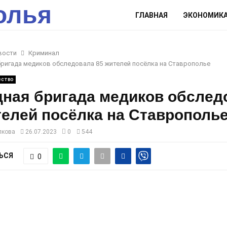
олья
ГЛАВНАЯ
ЭКОНОМИК
вости
Криминал
ригада медиков обследовала 85 жителей посёлка на Ставрополье
ство
ная бригада медиков обслед
телей посёлка на Ставрополь
лкова
26.07.2023
0
544
ЬСЯ
0