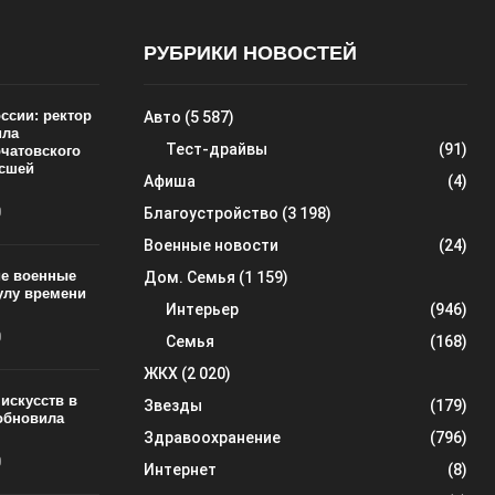
РУБРИКИ НОВОСТЕЙ
ссии: ректор
Авто
(5 587)
ила
Тест-драйвы
(91)
рчатовского
ысшей
Афиша
(4)
0
Благоустройство
(3 198)
Военные новости
(24)
ие военные
Дом. Семья
(1 159)
улу времени
Интерьер
(946)
0
Семья
(168)
ЖКХ
(2 020)
искусств в
Звезды
(179)
обновила
Здравоохранение
(796)
0
Интернет
(8)