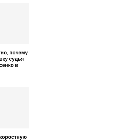
тно, почему
вку судья
сенко в
скоростную