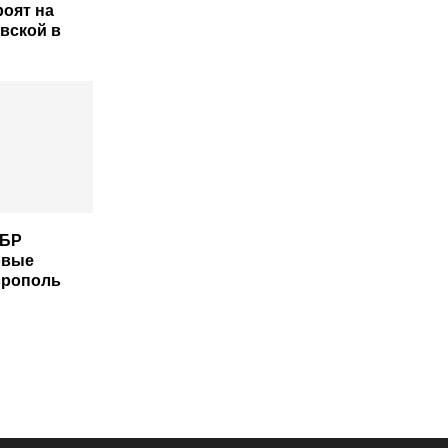
роят на
вской в
КБР
овые
врополь