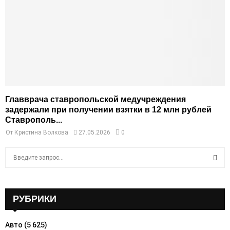
Главврача ставропольской медучреждения
задержали при получении взятки в 12 млн рублей
Ставрополь...
От
Кристина Волкова
27.05.2026
0
S
e
a
S
r
c
РУБРИКИ
E
h
f
A
Авто
(5 625)
o