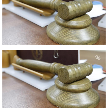
E
N
U