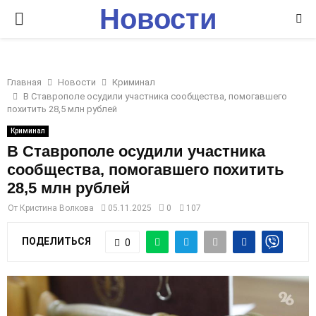
Новости
P
Ставрополья
R
Главная
Новости
Криминал
I
В Ставрополе осудили участника сообщества, помогавшего
похитить 28,5 млн рублей
M
Криминал
В Ставрополе осудили участника
сообщества, помогавшего похитить
A
28,5 млн рублей
R
От
Кристина Волкова
05.11.2025
0
107
ПОДЕЛИТЬСЯ
0
Y
M