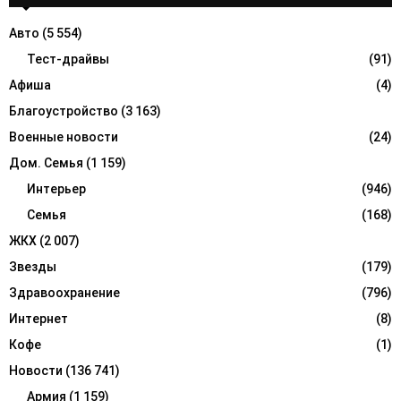
h
f
A
Авто
(5 554)
o
r
Тест-драйвы
(91)
R
:
Афиша
(4)
C
Благоустройство
(3 163)
H
Военные новости
(24)
Дом. Семья
(1 159)
Интерьер
(946)
Семья
(168)
ЖКХ
(2 007)
Звезды
(179)
Здравоохранение
(796)
Интернет
(8)
Кофе
(1)
Новости
(136 741)
Армия
(1 159)