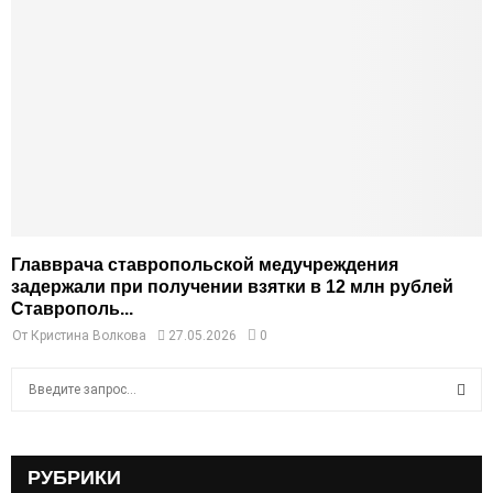
Главврача ставропольской медучреждения
задержали при получении взятки в 12 млн рублей
Ставрополь...
От
Кристина Волкова
27.05.2026
0
S
e
a
S
r
c
РУБРИКИ
E