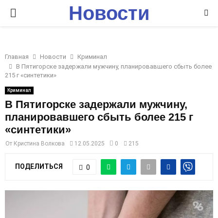
Новости
P
Ставрополья
R
Главная
Новости
Криминал
I
В Пятигорске задержали мужчину, планировавшего сбыть более
215 г «синтетики»
M
Криминал
В Пятигорске задержали мужчину,
планировавшего сбыть более 215 г
A
«синтетики»
R
От
Кристина Волкова
12.05.2025
0
215
ПОДЕЛИТЬСЯ
0
Y
M