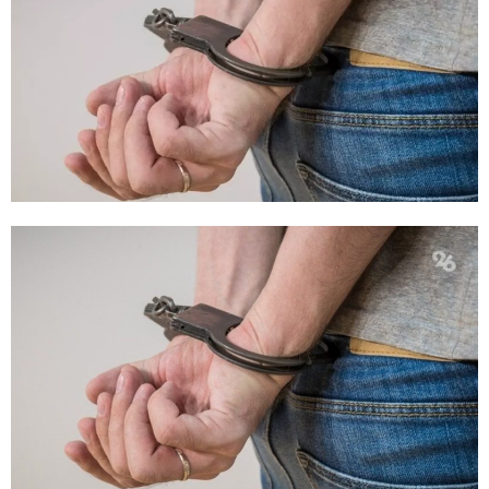
E
N
U