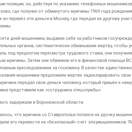
ии полиции, он, действуя по указанию телефонных мошенников
зово, где получил от обманутого мужчины 1969 года рождения
м он перевёз эти деньги в Москву, где передал их другому учас
схемы.
сяти дней мошенники, выдавая себя за работников госучрежд
тельных органов, систематически обманывали жертву, чтобы у
ала, под предлогом пересмотра трудового стажа, они получили
ым мужчины. Затем они обвинили его в финансовой помощи ВС
оловным преследованием за госизмену. В качестве единственн
казания мошенники предложили жертве задекларировать свои 
мужчина передал свои деньги человеку, который пришёл к нему
ики представили как «сотрудника спецслужбы».
ого задержали в Воронежской области.
алось, что му
жчина со Ставрополья попался на удочку мошенн
дили его перевести на «безопасный» счёт злоумышленников 76