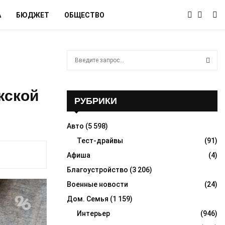
А
БЮДЖЕТ
ОБЩЕСТВО
S
e
a
S
r
жской
c
РУБРИКИ
E
h
f
A
Авто
(5 598)
o
r
Тест-драйвы
(91)
R
:
Афиша
(4)
C
Благоустройство
(3 206)
H
Военные новости
(24)
Дом. Семья
(1 159)
Интерьер
(946)