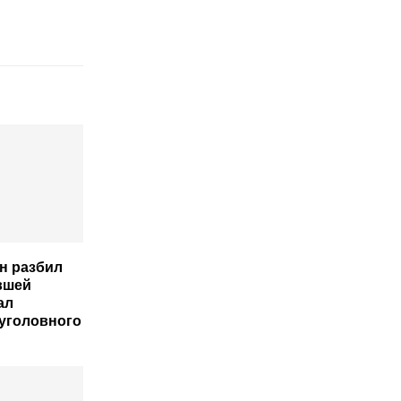
н разбил
вшей
ал
уголовного