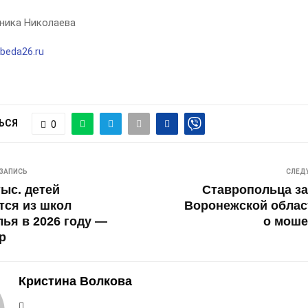
ника Николаева
beda26.ru
ЬСЯ
0
ЗАПИСЬ
СЛЕД
тыс. детей
Ставропольца з
тся из школ
Воронежской облас
ья в 2026 году —
о моше
р
Кристина Волкова