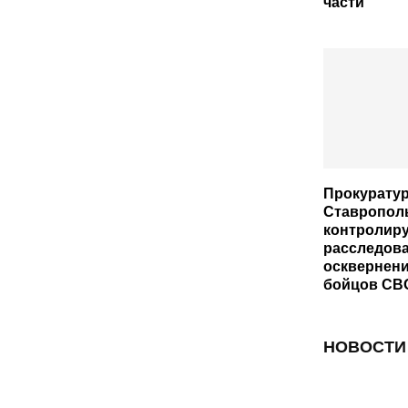
части
Прокурату
Ставропол
контролир
расследов
осквернени
бойцов СВ
НОВОСТИ