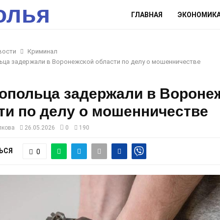
олья
ГЛАВНАЯ
ЭКОНОМИК
вости
Криминал
ьца задержали в Воронежской области по делу о мошенничестве
опольца задержали в Вороне
ти по делу о мошенничестве
лкова
26.05.2026
0
190
ЬСЯ
0