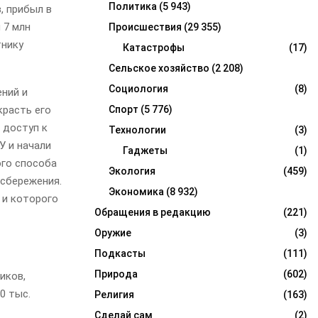
Политика
(5 943)
, прибыл в
 7 млн
Происшествия
(29 355)
тнику
Катастрофы
(17)
Сельское хозяйство
(2 208)
Социология
(8)
ений и
красть его
Спорт
(5 776)
 доступ к
Технологии
(3)
У и начали
Гаджеты
(1)
ого способа
Экология
(459)
сбережения.
Экономика
(8 932)
 и которого
Обращения в редакцию
(221)
Оружие
(3)
Подкасты
(111)
Природа
(602)
иков,
0 тыс.
Религия
(163)
Сделай сам
(2)