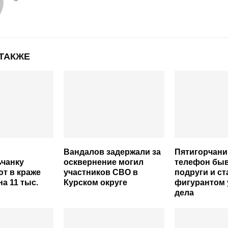
 ТАКЖЕ
Вандалов задержали за
Пятигорчани
ьчанку
осквернение могил
телефон бы
т в краже
участников СВО в
подруги и ст
а 11 тыс.
Курском округе
фигурантом 
дела