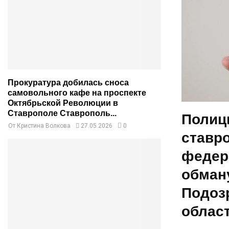
Прокуратура добилась сноса
самовольного кафе на проспекте
Октябрьской Революции в
Ставрополе Ставрополь...
Полиц
От
Кристина Волкова
27.05.2026
0
ставр
федер
обман
Подоз
облас