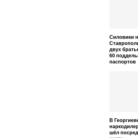
Силовики 
Ставрополь
двух брать
60 поддел
паспортов
В Георгиев
наркодилер
шёл посред