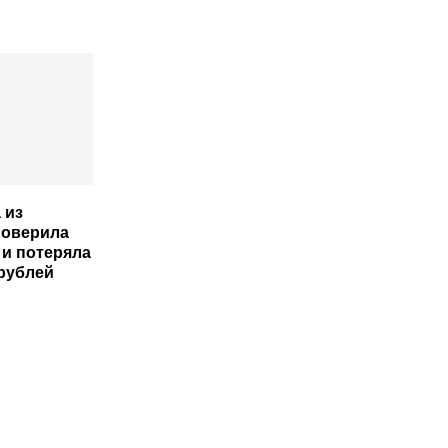
 из
поверила
и потеряла
 рублей