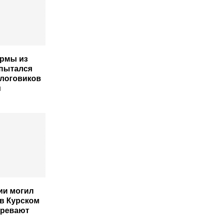
рмы из
пытался
алоговиков
й
ии могил
в Курском
зревают