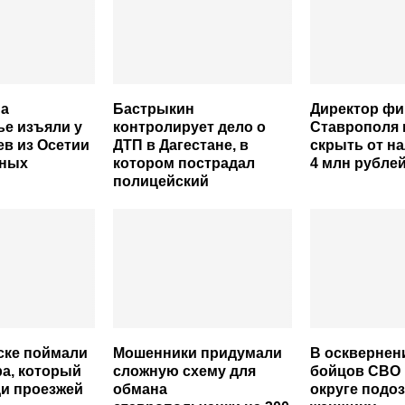
на
Бастрыкин
Директор фи
е изъяли у
контролирует дело о
Ставрополя 
ев из Осетии
ДТП в Дагестане, в
скрыть от н
ьных
котором пострадал
4 млн рубле
полицейский
ске поймали
Мошенники придумали
В осквернен
а, который
сложную схему для
бойцов СВО 
и проезжей
обмана
округе подо