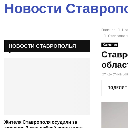
Новости Ставроп
Главная
Но
Ставропол
НОВОСТИ СТАВРОПОЛЬЯ
Криминал
Ставр
облас
От
Кристина Во
ПОДЕЛИТ
Жителя Ставрополя осудили за
хищение 3 млн рублей соцвыплат