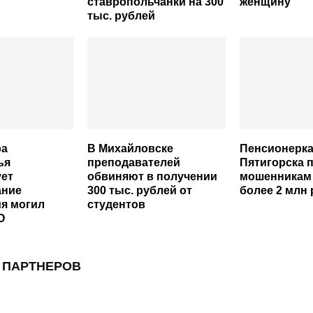
ставропольчанки на 300
женщину
тыс. рублей
ра
В Михайловске
Пенсионерка
ья
преподавателей
Пятигорска 
ует
обвиняют в получении
мошенникам 
ание
300 тыс. рублей от
более 2 млн
я могил
студентов
О
 ПАРТНЕРОВ