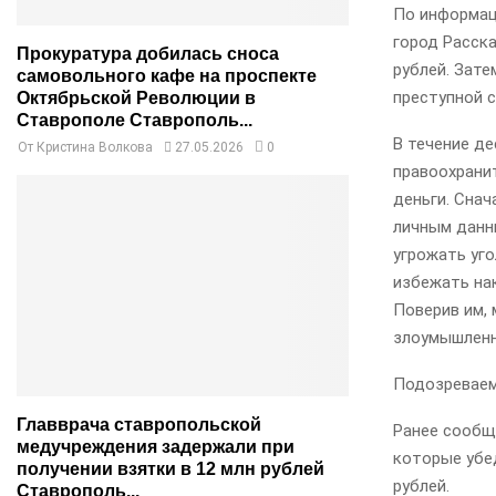
По информац
город Расска
Прокуратура добилась сноса
рублей. Зате
самовольного кафе на проспекте
преступной 
Октябрьской Революции в
Ставрополе Ставрополь...
В течение де
От
Кристина Волкова
27.05.2026
0
правоохрани
деньги. Снач
личным данн
угрожать уг
избежать на
Поверив им, 
злоумышленн
Подозреваем
Главврача ставропольской
Ранее сообщ
медучреждения задержали при
которые убе
получении взятки в 12 млн рублей
рублей.
Ставрополь...