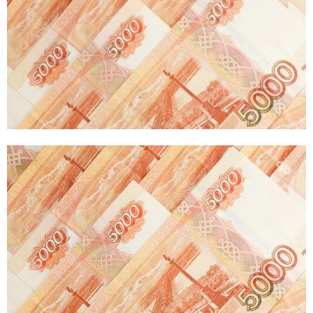
E
N
U