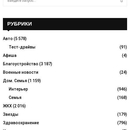
e
a
S
r
c
РУБРИКИ
E
h
f
A
Авто
(5 578)
o
r
Тест-драйвы
(91)
R
:
Афиша
(4)
C
Благоустройство
(3 187)
H
Военные новости
(24)
Дом. Семья
(1 159)
Интерьер
(946)
Семья
(168)
ЖКХ
(2 016)
Звезды
(179)
Здравоохранение
(796)