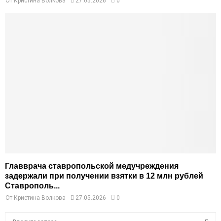
От
Кристина Волкова
27.05.2026
0
Главврача ставропольской медучреждения
задержали при получении взятки в 12 млн рублей
Ставрополь...
От
Кристина Волкова
27.05.2026
0
S