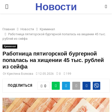
Новости
P
Ставрополья
R
Главная
Новости
Криминал
I
Работница пятигорской бургерной попалась на хищении 45 тыс.
рублей из сейфа
M
Криминал
Работница пятигорской бургерной
попалась на хищении 45 тыс. рублей
A
из сейфа
R
От
Кристина Волкова
12.05.2026
0
199
ПОДЕЛИТЬСЯ
0
Y
M