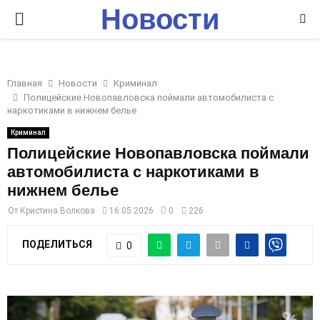
Новости
P
Ставрополья
R
Главная
Новости
Криминал
I
Полицейские Новопавловска поймали автомобилиста с
наркотиками в нижнем белье
M
Криминал
Полицейские Новопавловска поймали
автомобилиста с наркотиками в
A
нижнем белье
R
От
Кристина Волкова
16.05.2026
0
226
ПОДЕЛИТЬСЯ
0
Y
M