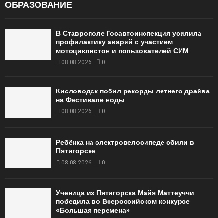
ОБРАЗОВАНИЕ
В Ставрополе Госавтоинспекция усилила
профилактику аварий с участием
мотоциклистов и пользователей СИМ
08.08.2026
0
Кисловодск побил рекорды летнего драйва
на Фестивале воды
08.08.2026
0
Ребёнка на электровелосипеде сбили в
Пятигорске
08.08.2026
0
Ученица из Пятигорска Майя Маттеуччи
победила во Всероссийском конкурсе
«Большая перемена»