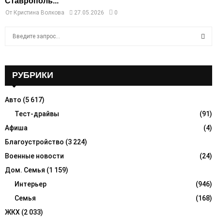
Ставрополь...
От
Кристина Волкова
27.05.2026
0
S
e
a
S
r
c
РУБРИКИ
E
h
f
A
Авто
(5 617)
o
r
Тест-драйвы
(91)
R
:
Афиша
(4)
C
Благоустройство
(3 224)
H
Военные новости
(24)
Дом. Семья
(1 159)
Интерьер
(946)
Семья
(168)
ЖКХ
(2 033)