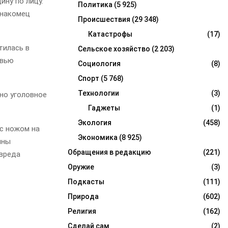
ну по лицу.
Политика
(5 925)
знакомец
Происшествия
(29 348)
Катастрофы
(17)
тилась в
Сельское хозяйство
(2 203)
овью
Социология
(8)
Спорт
(5 768)
Технологии
(3)
но уголовное
Гаджеты
(1)
Экология
(458)
 с ножом на
Экономика
(8 925)
ины
Обращения в редакцию
(221)
 вреда
Оружие
(3)
Подкасты
(111)
Природа
(602)
Религия
(162)
Сделай сам
(2)