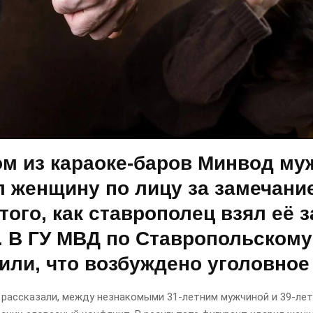
ом из караоке-баров Минвод му
л женщину по лицу за замечани
того, как ставрополец взял её з
. В ГУ МВД по Ставропольскому
или, что возбуждено уголовное
 рассказали, между незнакомыми 31-летним мужчиной и 39-ле