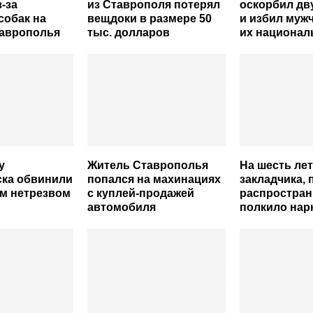
-за
из Ставрополя потерял
оскорбил дв
собак на
вещдоки в размере 50
и избил мужч
таврополья
тыс. долларов
их национал
у
Житель Ставрополья
На шесть ле
ска обвинили
попался на махинациях
закладчика,
м нетрезвом
с куплей-продажей
распростран
автомобиля
полкило нар