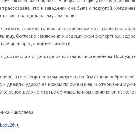
ник словесный конфликт. В результате фигурант ударил женщи
 рассказала, что в заведении она была с подругой. Когда не
а талию, она сделала ему замечание.
 челюсти, травмой головы и сотрясением мозга женщина обра
льницу. Согласно заключению медицинской экспертизы, здор
 причинён вред средней тяжести.
 доставили в отдел, где он признался в содеянном. Возбужде
лось, что в Георгиевском округе пьяный мужчина набросился
у и
дважды ударил её ножом по руке и шее.
В отношении мужч
уголовное дело по статье об умышленном причинении лёгкого
ника Николаева
beda26.ru