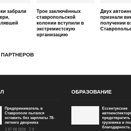
ки забрали
Трое заключённых
Двух автоин
ери,
ставропольской
признали в
блявшей
колонии вступили в
получении в
экстремистскую
Ставрополь
организацию
 ПАРТНЕРОВ
АЛ
ОБРАЗОВАНИЕ
Предприниматель в
Ессентукские
Ставрополе пытался
автоинспектор
оставить без зарплаты 78-
предотвратить
летнего дворника
грузовика и п
благодарность
07.08.2026
0