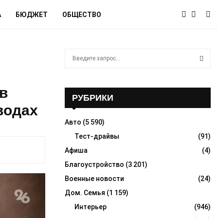
А
БЮДЖЕТ
ОБЩЕСТВО
S
e
a
S
r
в
c
РУБРИКИ
E
h
водах
f
A
Авто
(5 590)
o
r
Тест-драйвы
(91)
R
:
Афиша
(4)
C
Благоустройство
(3 201)
H
Военные новости
(24)
Дом. Семья
(1 159)
Интерьер
(946)