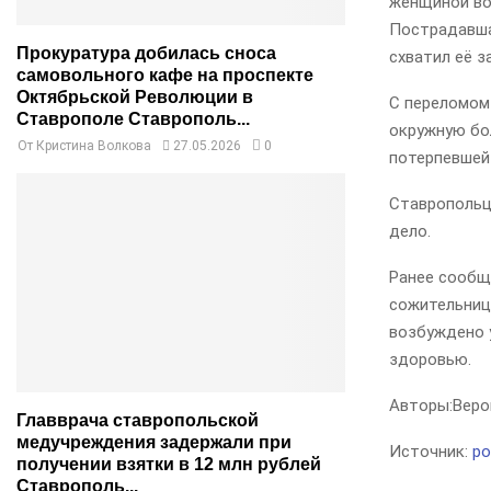
женщиной воз
Пострадавшая
Прокуратура добилась сноса
схватил её з
самовольного кафе на проспекте
Октябрьской Революции в
С переломом
Ставрополе Ставрополь...
окружную бо
От
Кристина Волкова
27.05.2026
0
потерпевшей
Ставропольца
дело.
Ранее сообща
сожительниц
возбуждено 
здоровью.
Авторы:
Веро
Главврача ставропольской
медучреждения задержали при
Источник:
po
получении взятки в 12 млн рублей
Ставрополь...