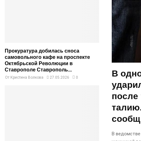
Прокуратура добилась сноса
самовольного кафе на проспекте
Октябрьской Революции в
Ставрополе Ставрополь...
В одн
От
Кристина Волкова
27.05.2026
0
удари
после 
талию
сообщ
В ведомстве