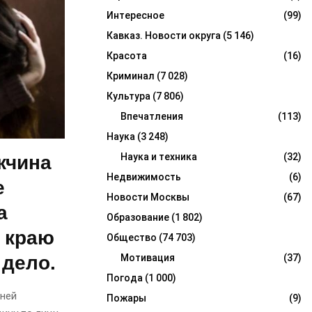
Интересное
(99)
Кавказ. Новости округа
(5 146)
Красота
(16)
Криминал
(7 028)
Культура
(7 806)
Впечатления
(113)
Наука
(3 248)
Наука и техника
(32)
жчина
Недвижимость
(6)
е
Новости Москвы
(67)
а
Образование
(1 802)
 краю
Общество
(74 703)
 дело.
Мотивация
(37)
Погода
(1 000)
тней
Пожары
(9)