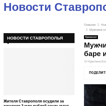
Новости Ставроп
Главная
Но
Мужчина сл
НОВОСТИ СТАВРОПОЛЬЯ
Криминал
Мужчи
баре 
От
Кристина Во
ПОДЕЛИТ
Жителя Ставрополя осудили за
хищение 3 млн рублей соцвыплат