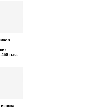
ников
ких
 450 тыс.
гиевска