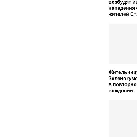
возбудят из
нападения 
жителей С
Жительниц
Зеленокум
в повторно
вождении