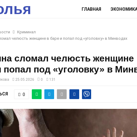
олья
ГЛАВНАЯ
ЭКОНОМИК
вости
Криминал
омал челюсть женщине в баре и попал под «уголовку» в Минводах
на сломал челюсть женщине 
и попал под «уголовку» в Мин
лкова
25.05.2026
0
131
ЬСЯ
0