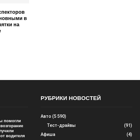
спекторов
иновными в
зятки на
е
РУБРИКИ НОВОСТЕЙ
Авто
(5 590)
ы помогли
Тест-драйвы
(91)
 возгорание
олучили
Афиша
(4)
 от водителя