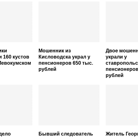
ики
Мошенник из
Двое мошен
 160 кустов
Кисловодска украл у
украли у
Левокумском
пенсионеров 650 тыс.
ставропольс
рублей
пенсионеров
рублей
дело
Бывший следователь
Житель Геор