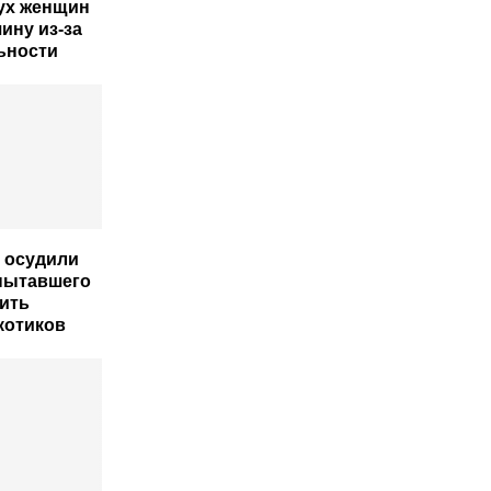
ух женщин
ину из-за
ьности
т осудили
 пытавшего
ить
котиков