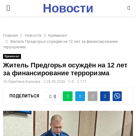
Новости
P
Ставрополья
R
Главная
Новости
Криминал
I
Житель Предгорья осуждён на 12 лет за финансирование
терроризма
M
Криминал
Житель Предгорья осуждён на 12 лет
за финансирование терроризма
A
От
Кристина Волкова
25.05.2026
0
177
R
ПОДЕЛИТЬСЯ
0
Y
M