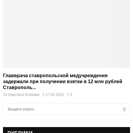
Главврача ставропольской медучреждения
задержали при получении взятки в 12 млн рублей
Ставрополь...
От
Кристина Волкова
27.05.2026
0
S
e
a
S
r
c