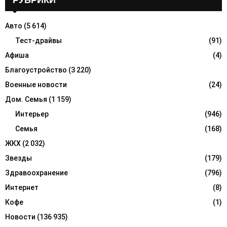
РУБРИКИ
E
h
f
A
Авто
(5 614)
o
r
Тест-драйвы
(91)
R
:
Афиша
(4)
C
Благоустройство
(3 220)
H
Военные новости
(24)
Дом. Семья
(1 159)
Интерьер
(946)
Семья
(168)
ЖКХ
(2 032)
Звезды
(179)
Здравоохранение
(796)
Интернет
(8)
Кофе
(1)
Новости
(136 935)