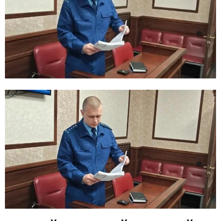
E
N
U