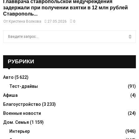
Главврача ставропольской медучреждения
задержали при получении взятки в 12 млн рублей
Ставрополь...
От
Кристина Волкова
27.05.2026
0
S
e
a
S
r
c
РУБРИКИ
E
h
f
A
Авто
(5 622)
o
r
Тест-драйвы
(91)
R
:
Афиша
(4)
C
Благоустройство
(3 233)
H
Военные новости
(24)
Дом. Семья
(1 159)
Интерьер
(946)