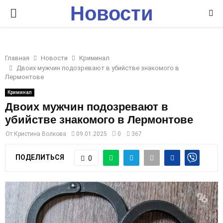
Новости
P
Ставрополья
R
Главная
Новости
Криминал
I
Двоих мужчин подозревают в убийстве знакомого в
Лермонтове
M
Криминал
Двоих мужчин подозревают в
убийстве знакомого в Лермонтове
A
От
Кристина Волкова
09.01.2025
0
367
R
ПОДЕЛИТЬСЯ
0
Y
M