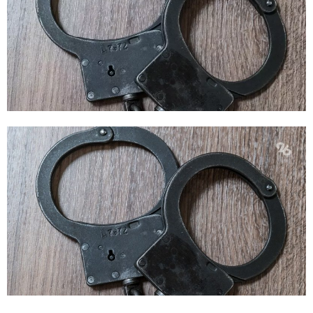
E
N
U