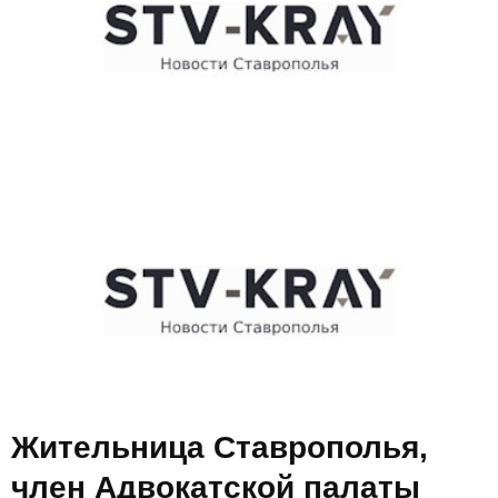
E
N
U
Жительница Ставрополья,
член Адвокатской палаты