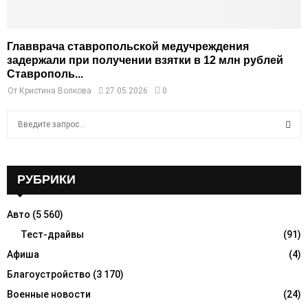
Главврача ставропольской медучреждения
задержали при получении взятки в 12 млн рублей
Ставрополь...
От
Кристина Волкова
27.05.2026
0
S
e
a
S
r
c
РУБРИКИ
E
h
f
A
Авто
(5 560)
o
r
Тест-драйвы
(91)
R
:
Афиша
(4)
C
Благоустройство
(3 170)
H
Военные новости
(24)