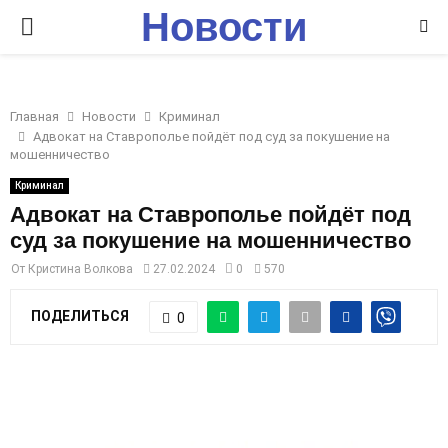
Новости
P
Ставрополья
R
Главная
Новости
Криминал
I
Адвокат на Ставрополье пойдёт под суд за покушение на
мошенничество
M
Криминал
Адвокат на Ставрополье пойдёт под
суд за покушение на мошенничество
A
От
Кристина Волкова
27.02.2024
0
570
R
ПОДЕЛИТЬСЯ
0
Y
M