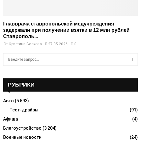
Главврача ставропольской медучреждения
задержали при получении взятки в 12 млн рублей
Ставрополь...
От
Кристина Волкова
27.05.2026
0
S
e
a
S
r
c
РУБРИКИ
E
h
f
A
Авто
(5 593)
o
r
Тест-драйвы
(91)
R
:
Афиша
(4)
C
Благоустройство
(3 204)
H
Военные новости
(24)