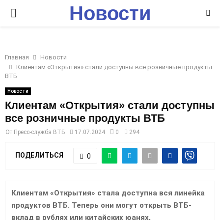
Новости
P
Ставрополья
R
Главная
Новости
I
Клиентам «Открытия» стали доступны все розничные продукты
ВТБ
M
Новости
Клиентам «Открытия» стали доступны
все розничные продукты ВТБ
A
От
Пресс-служба ВТБ
17.07.2024
0
294
R
ПОДЕЛИТЬСЯ
0
Y
Клиентам «Открытия» стала доступна вся линейка
M
продуктов ВТБ. Теперь они могут открыть ВТБ-
вклад в рублях или китайских юанях,