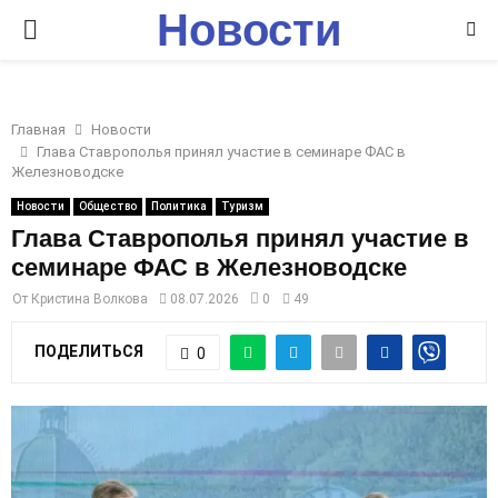
Новости
P
Ставрополья
R
Главная
Новости
I
Глава Ставрополья принял участие в семинаре ФАС в
Железноводске
M
Новости
Общество
Политика
Туризм
Глава Ставрополья принял участие в
семинаре ФАС в Железноводске
A
От
Кристина Волкова
08.07.2026
0
49
R
ПОДЕЛИТЬСЯ
0
Y
M