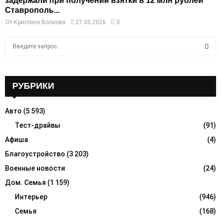
задержали при получении взятки в 12 млн рублей
Ставрополь...
От
Кристина Волкова
27.05.2026
0
S
e
a
S
r
c
РУБРИКИ
E
h
f
A
Авто
(5 593)
o
r
Тест-драйвы
(91)
R
:
Афиша
(4)
C
Благоустройство
(3 203)
H
Военные новости
(24)
Дом. Семья
(1 159)
Интерьер
(946)
Семья
(168)