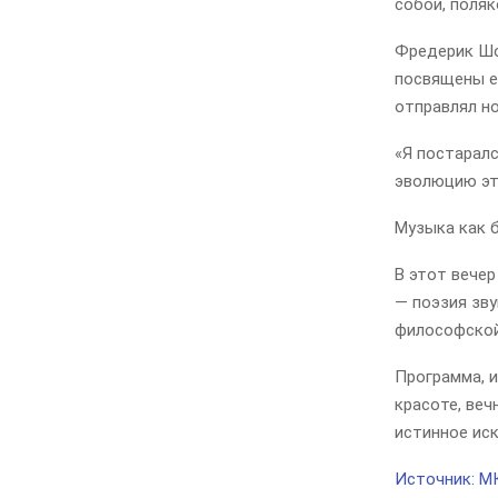
собой, поля
Фредерик Шо
посвящены е
отправлял но
«Я постарал
эволюцию эт
Музыка как 
В этот вече
— поэзия зву
философской
Программа, и
красоте, веч
истинное иск
Источник: М