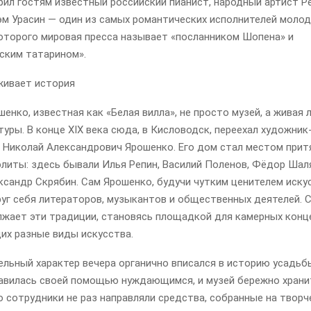
рил гостям известный российский пианист, народный артист Р
эм Урасин — один из самых романтических исполнителей моло
которого мировая пресса называет «посланником Шопена» и
ским татарином».
живает история
енко, известная как «Белая вилла», не просто музей, а живая 
туры. В конце XIX века сюда, в Кисловодск, переехал художник
 Николай Александрович Ярошенко. Его дом стал местом при
элиты: здесь бывали Илья Репин, Василий Поленов, Фёдор Шал
ксандр Скрябин. Сам Ярошенко, будучи чутким ценителем иску
руг себя литераторов, музыкантов и общественных деятелей. 
лжает эти традиции, становясь площадкой для камерных конц
х разные виды искусства.
льный характер вечера органично вписался в историю усадьб
авилась своей помощью нуждающимся, и музей бережно храни
о сотрудники не раз направляли средства, собранные на творч