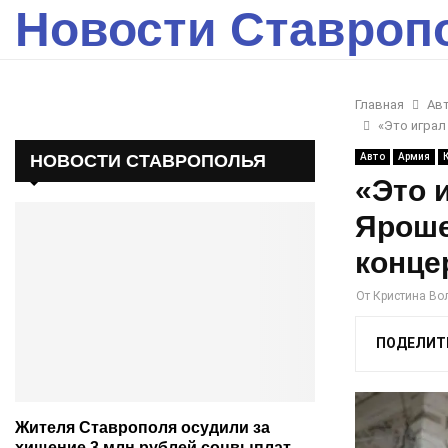
Новости Ставроп
Главная
Ав
«Это играл
НОВОСТИ СТАВРОПОЛЬЯ
Авто
Армия
«Это 
Яроше
конце
От
Кристина Во
ПОДЕЛИТ
Жителя Ставрополя осудили за
хищение 3 млн рублей соцвыплат