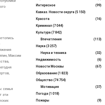
еспублики
Интересное
(99)
дого
Кавказ. Новости округа
(5 150)
Красота
(16)
Криминал
(7 044)
Культура
(7 842)
летопись
Впечатления
(113)
-
Наука
(3 257)
тяжения
Наука и техника
(32)
япин, Максим
Недвижимость
(6)
сства,
Новости Москвы
(67)
Сегодня
ертов,
Образование
(1 823)
Общество
(74 754)
Мотивация
(37)
ы: семья
Погода
(1 018)
т эти
Пожары
(9)
еских