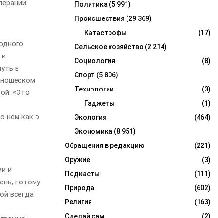
перации.
Политика
(5 991)
Происшествия
(29 369)
Катастрофы
(17)
родного
Сельское хозяйство
(2 214)
 и
Социология
(8)
уть в
Спорт
(5 806)
 юношеском
Технологии
(3)
ой: «Это
Гаджеты
(1)
о нём как о
Экология
(464)
Экономика
(8 951)
Обращения в редакцию
(221)
Оружие
(3)
ми и
Подкасты
(111)
ень, потому
Природа
(602)
гой всегда
Религия
(163)
Сделай сам
(2)