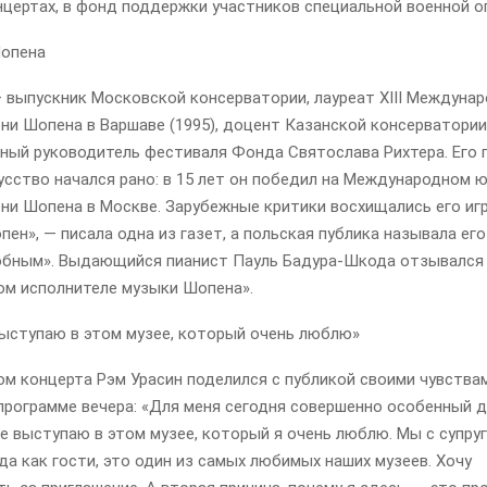
нцертах, в фонд поддержки участников специальной военной о
опена
 выпускник Московской консерватории, лауреат XIII Междуна
ни Шопена в Варшаве (1995), доцент Казанской консерватории
ный руководитель фестиваля Фонда Святослава Рихтера. Его п
усство начался рано: в 15 лет он победил на Международном
ни Шопена в Москве. Зарубежные критики восхищались его игр
пен», — писала одна из газет, а польская публика называла его
бным». Выдающийся пианист Пауль Бадура-Шкода отзывался 
ом исполнителе музыки Шопена».
выступаю в этом музее, который очень люблю»
м концерта Рэм Урасин поделился с публикой своими чувства
программе вечера: «Для меня сегодня совершенно особенный д
е выступаю в этом музее, который я очень люблю. Мы с супру
а как гости, это один из самых любимых наших музеев. Хочу