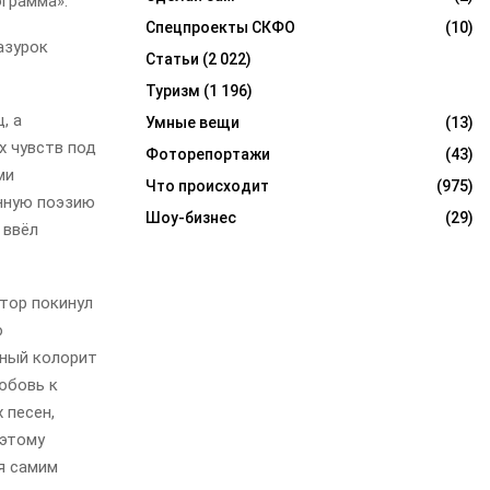
ограмма».
Спецпроекты СКФО
(10)
азурок
Статьи
(2 022)
Туризм
(1 196)
, а
Умные вещи
(13)
х чувств под
Фоторепортажи
(43)
ми
Что происходит
(975)
анную поэзию
Шоу-бизнес
(29)
 ввёл
тор покинул
ю
ьный колорит
юбовь к
 песен,
оэтому
я самим