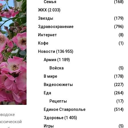
Семья
(168)
ЖКХ
(2 033)
Звезды
(179)
Здравоохранение
(796)
Интернет
(8)
Кофе
(1)
Новости
(136 955)
Армия
(1 189)
Войска
(5)
В мире
(178)
Видеосюжеты
(227)
Еда
(264)
Рецепты
(17)
Единое Ставрополье
(514)
оводске
Здоровье
(1 405)
ассической
Игры
(5)