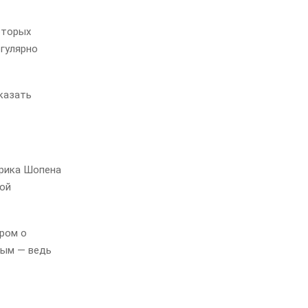
оторых
егулярно
казать
ерика Шопена
кой
ором о
ным — ведь