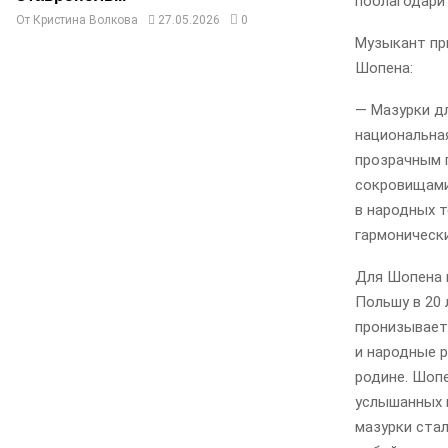
поблагодарит
От
Кристина Волкова
27.05.2026
0
Музыкант при
Шопена:
— Мазурки д
национальная
прозрачным 
сокровищами
в народных т
гармонически
Для Шопена 
Польшу в 20 
пронизывает
и народные р
родине. Шоп
услышанных 
мазурки стал