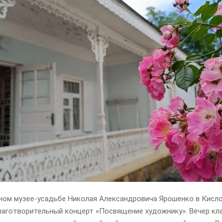
ном музее-усадьбе Николая Александровича Ярошенко в Кисл
лаготворительный концерт «Посвящение художнику». Вечер кл