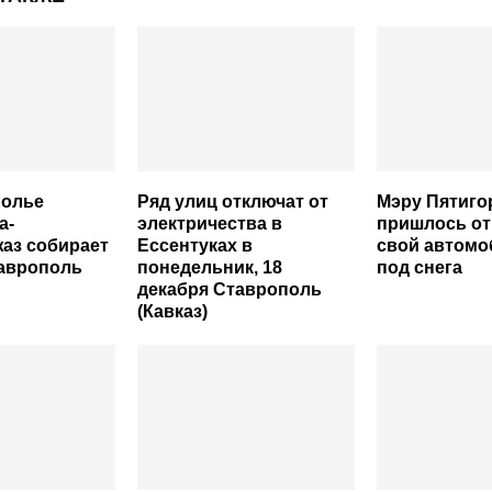
полье
Ряд улиц отключат от
Мэру Пятиго
а-
электричества в
пришлось о
аз собирает
Ессентуках в
свой автомо
таврополь
понедельник, 18
под снега
декабря Ставрополь
(Кавказ)