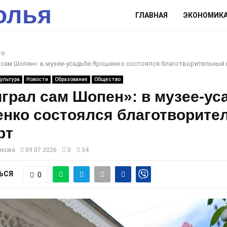
олья
ГЛАВНАЯ
ЭКОНОМИК
то
 сам Шопен»: в музее-усадьбе Ярошенко состоялся благотворительный
Культура
Новости
Образование
Общество
играл сам Шопен»: в музее-ус
нко состоялся благотворите
рт
лкова
09.07.2026
0
34
ЬСЯ
0