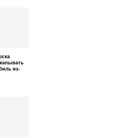
рска
ткапывать
биль из-