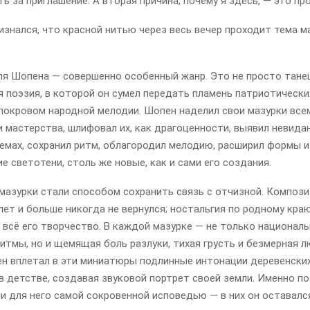
ь за приглашение. А вторая причина, почему я здесь, — это пр
знался, что красной нитью через весь вечер проходит тема м
ля Шопена — совершенно особенный жанр. Это не просто танец
 поэзия, в которой он сумел передать пламень патриотически
покровом народной мелодии. Шопен наделил свои мазурки все
 мастерства, шлифовал их, как драгоценности, выявил невид
емах, сохранил ритм, облагородил мелодию, расширил формы и
е светотени, столь же новые, как и сами его создания.
мазурки стали способом сохранить связь с отчизной. Компози
лет и больше никогда не вернулся; ностальгия по родному кра
 всё его творчество. В каждой мазурке — не только национал
итмы, но и щемящая боль разлуки, тихая грусть и безмерная л
ен вплетал в эти миниатюры подлинные интонации деревенских
в детстве, создавая звуковой портрет своей земли. Именно п
и для него самой сокровенной исповедью — в них он оставалс