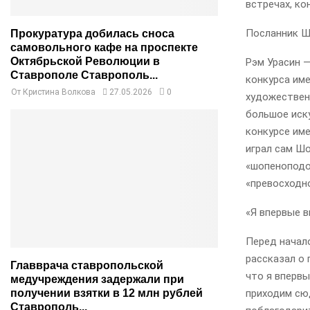
встречах, ко
Посланник Ш
Прокуратура добилась сноса
самовольного кафе на проспекте
Октябрьской Революции в
Рэм Урасин —
Ставрополе Ставрополь...
конкурса име
От
Кристина Волкова
27.05.2026
0
художествен
большое иск
конкурсе име
играл сам Шо
«шопеноподо
«превосходн
«Я впервые 
Перед начало
рассказал о 
Главврача ставропольской
что я впервы
медучреждения задержали при
получении взятки в 12 млн рублей
приходим сюд
Ставрополь...