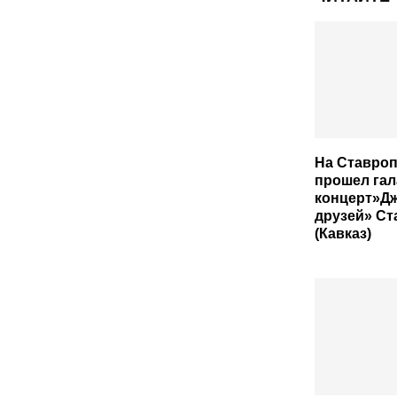
На Ставро
прошел гал
концерт»Дж
друзей» С
(Кавказ)