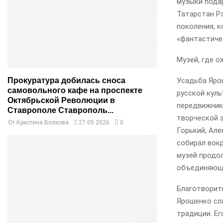
музыки пода
Татарстан Р
поколения, 
«фантастиче
Музей, где о
Прокуратура добилась сноса
Усадьба Ярош
самовольного кафе на проспекте
русской куль
Октябрьской Революции в
передвижник
Ставрополе Ставрополь...
творческой 
От
Кристина Волкова
27.05.2026
0
Горький, Але
собирал вок
музей продо
объединяющи
Благотворите
Ярошенко сл
традиции. Ег