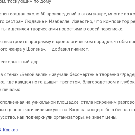
ком, тоскующим по дому.
пен создал около 60 произведений в этом жанре, многие из к
го сестрам Людвике и Изабелле. Известно, что композитор р
ты и делился творческими новостями в своей переписке.
ся выстроить программу в хронологическом порядке, чтобы по
ого жанра у Шопена», — добавил пианист.
бескорыстный дар
р в стенах «Белой виллы» звучали бессмертные творения Фред
ка, где каждая нота дышит трепетом, благородством и глубо
 печалью.
сполненная на уникальной площадке, стала искренним разгов
ных ценностях и силе искусства. Вход на концерт был бесплат
усство, как подчеркнули организаторы, не знает цены.
К Кавказ