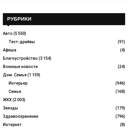
a
S
r
c
РУБРИКИ
E
h
f
A
Авто
(5 550)
o
r
Тест-драйвы
(91)
R
:
Афиша
(4)
C
Благоустройство
(3 154)
H
Военные новости
(24)
Дом. Семья
(1 159)
Интерьер
(946)
Семья
(168)
ЖКХ
(2 003)
Звезды
(179)
Здравоохранение
(796)
Интернет
(8)