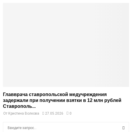
Главврача ставропольской медучреждения
задержали при получении взятки в 12 млн рублей
Ставрополь...
От
Кристина Волкова
27.05.2026
0
S
e