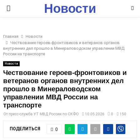
Новости
P
Ставрополья
R
Главная
Новости
I
Чествование героев-фронтовиков и ветеранов органов
внутренних дел прошло в Минераловодском управлении МВД
России на транспорте
M
Новости
Чествование героев-фронтовиков и
A
ветеранов органов внутренних дел
прошло в Минераловодском
R
управлении МВД России на
транспорте
Y
От
пресс-служба УТ МВД России по СКФО
10.05.2026
0
150
M
ПОДЕЛИТЬСЯ
0