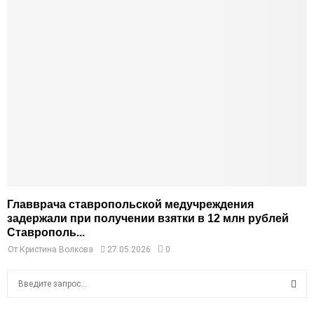
Главврача ставропольской медучреждения
задержали при получении взятки в 12 млн рублей
Ставрополь...
От
Кристина Волкова
27.05.2026
0
S
e
a
S