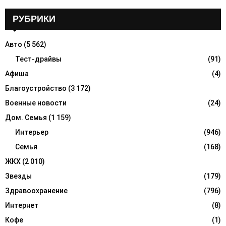
r
c
РУБРИКИ
E
h
f
A
Авто
(5 562)
o
r
Тест-драйвы
(91)
R
:
Афиша
(4)
C
Благоустройство
(3 172)
H
Военные новости
(24)
Дом. Семья
(1 159)
Интерьер
(946)
Семья
(168)
ЖКХ
(2 010)
Звезды
(179)
Здравоохранение
(796)
Интернет
(8)
Кофе
(1)