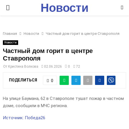
Новости
P
Ставрополья
R
Главная
Новости
Частный дом горит в центре Ставрополя
I
Новости
Частный дом горит в центре
M
Ставрополя
От
Кристина Волкова
02.06.2026
0
72
A
ПОДЕЛИТЬСЯ
0
R
На улице Баумана, 62 в Ставрополе тушат пожар в частном
Y
доме, сообщили в МЧС региона.
M
Источник: Победа26