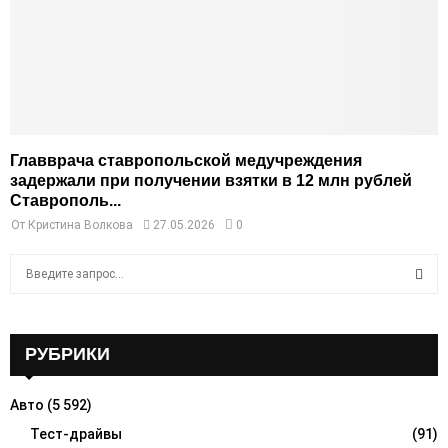
Главврача ставропольской медучреждения
задержали при получении взятки в 12 млн рублей
Ставрополь...
От
Кристина Волкова
27.05.2026
0
S
e
a
S
r
c
РУБРИКИ
E
h
f
A
Авто
(5 592)
o
r
Тест-драйвы
(91)
R