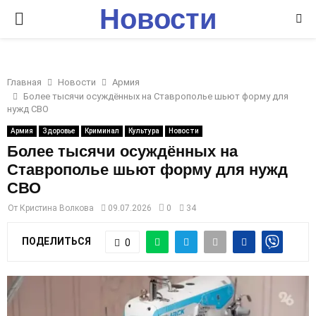
Новости
P
Ставрополья
R
Главная
Новости
Армия
I
Более тысячи осуждённых на Ставрополье шьют форму для
нужд СВО
M
Армия
Здоровье
Криминал
Культура
Новости
Более тысячи осуждённых на
Ставрополье шьют форму для нужд
A
СВО
R
От
Кристина Волкова
09.07.2026
0
34
ПОДЕЛИТЬСЯ
0
Y
M