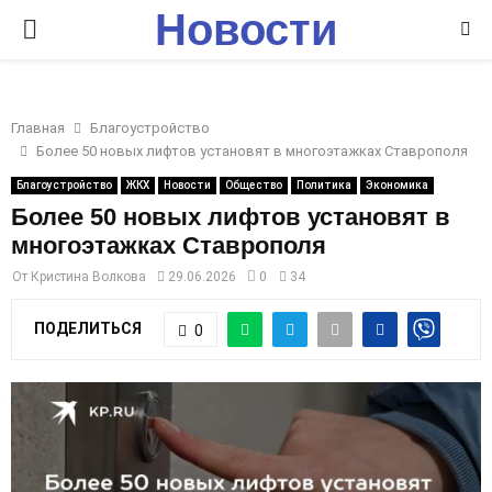
Новости
P
Ставрополья
R
Главная
Благоустройство
I
Более 50 новых лифтов установят в многоэтажках Ставрополя
Благоустройство
ЖКХ
Новости
Общество
Политика
Экономика
M
Более 50 новых лифтов установят в
многоэтажках Ставрополя
A
От
Кристина Волкова
29.06.2026
0
34
R
ПОДЕЛИТЬСЯ
0
Y
M