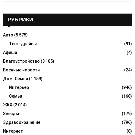
a
S
r
c
РУБРИКИ
E
h
f
A
Авто
(5 575)
o
r
Тест-драйвы
(91)
R
:
Афиша
(4)
C
Благоустройство
(3 185)
H
Военные новости
(24)
Дом. Семья
(1 159)
Интерьер
(946)
Семья
(168)
ЖКХ
(2 014)
Звезды
(179)
Здравоохранение
(796)
Интернет
(8)