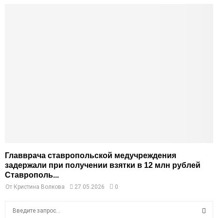
Главврача ставропольской медучреждения
задержали при получении взятки в 12 млн рублей
Ставрополь...
От
Кристина Волкова
27.05.2026
0
S
e