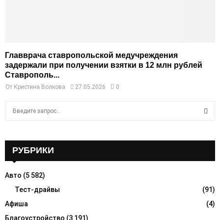
Главврача ставропольской медучреждения
задержали при получении взятки в 12 млн рублей
Ставрополь...
От
Кристина Волкова
27.05.2026
0
S
e
a
S
r
c
РУБРИКИ
E
h
f
A
Авто
(5 582)
o
r
Тест-драйвы
(91)
R
:
Афиша
(4)
C
Благоустройство
(3 191)