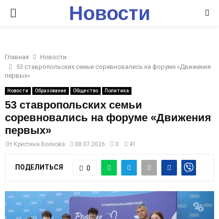
Новости
P
Ставрополья
R
Главная
Новости
I
53 ставропольских семьи соревновались на форуме «Движения
первых»
M
Новости
Образование
Общество
Политика
53 ставропольских семьи
соревновались на форуме «Движения
A
первых»
R
От
Кристина Волкова
08.07.2026
0
41
ПОДЕЛИТЬСЯ
0
Y
M