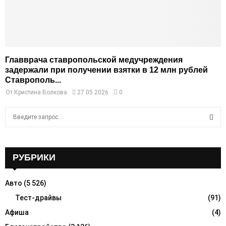
Главврача ставропольской медучреждения
задержали при получении взятки в 12 млн рублей
Ставрополь...
От
Кристина Волкова
27.05.2026
0
S
e
a
S
r
c
РУБРИКИ
E
h
f
A
Авто
(5 526)
o
r
Тест-драйвы
(91)
R
:
Афиша
(4)
C