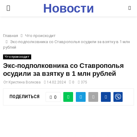
Новости
P
Ставрополья
R
Главная
Что происходит
I
Экс-подполковника со Ставрополья осудили за взятку в 1 млн
рублей
M
Что происходит
Экс-подполковника со Ставрополья
осудили за взятку в 1 млн рублей
A
От
Кристина Волкова
14.02.2024
0
375
R
ПОДЕЛИТЬСЯ
0
Y
M