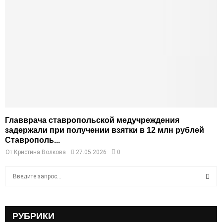
Главврача ставропольской медучреждения
задержали при получении взятки в 12 млн рублей
Ставрополь...
От
Кристина Волкова
27.05.2026
0
S
e
a
S
r
c
РУБРИКИ
E