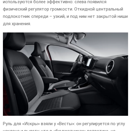
используются более эффективно: слева появился
физический регулятор громкости. Откидной центральный
подлокотник спереди – узкий, и под ним нет закрытой ниши
для хранения.
Руль для «Искры» взяли у «Весты»: он регулируется по углу
наклона и вылету, что в «бюджетниках» встретишь не