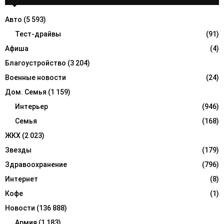
h
f
A
Авто
(5 593)
o
r
Тест-драйвы
(91)
R
:
Афиша
(4)
C
Благоустройство
(3 204)
H
Военные новости
(24)
Дом. Семья
(1 159)
Интерьер
(946)
Семья
(168)
ЖКХ
(2 023)
Звезды
(179)
Здравоохранение
(796)
Интернет
(8)
Кофе
(1)
Новости
(136 888)
Армия
(1 183)