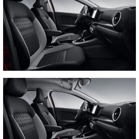
E
N
U