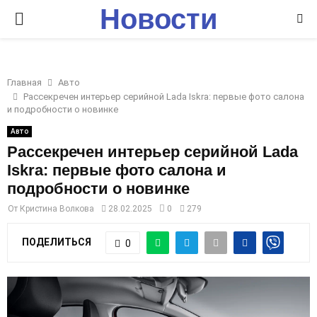
Новости
P
Ставрополья
R
Главная
Авто
I
Рассекречен интерьер серийной Lada Iskra: первые фото салона
и подробности о новинке
M
Авто
Рассекречен интерьер серийной Lada
Iskra: первые фото салона и
A
подробности о новинке
R
От
Кристина Волкова
28.02.2025
0
279
ПОДЕЛИТЬСЯ
0
Y
M