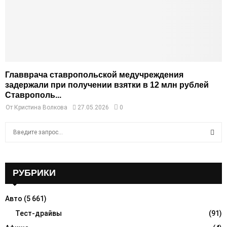
Главврача ставропольской медучреждения
задержали при получении взятки в 12 млн рублей
Ставрополь...
От
Кристина Волкова
27.05.2026
0
S
e
a
S
r
c
РУБРИКИ
E
h
f
A
Авто
(5 661)
o
r
Тест-драйвы
(91)
R
: