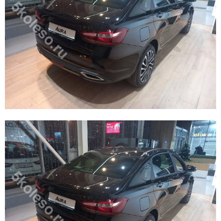
E
N
U