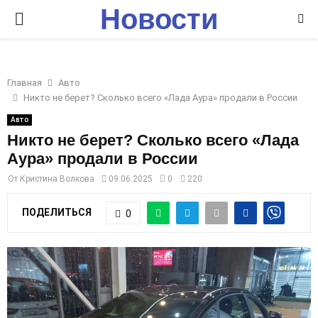
Новости
P
Ставрополья
R
Главная
Авто
I
Никто не берет? Сколько всего «Лада Аура» продали в России
Авто
M
Никто не берет? Сколько всего «Лада
Аура» продали в России
A
От
Кристина Волкова
09.06.2025
0
220
R
ПОДЕЛИТЬСЯ
0
Y
M